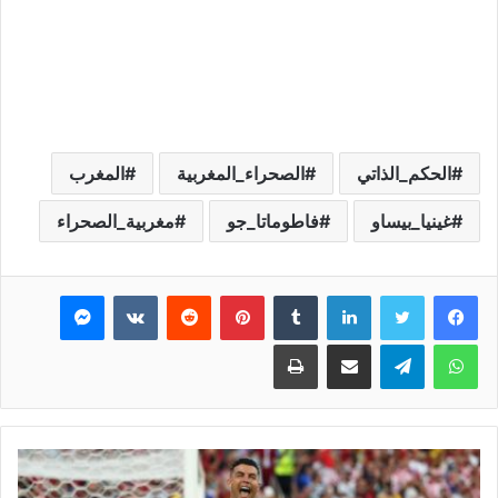
الحكم_الذاتي
الصحراء_المغربية
المغرب
غينيا_بيساو
فاطوماتا_جو
مغربية_الصحراء
فيسبوك
تويتر
لينكدإن
بينتيريست
ماسنجر
واتساب
تيلقرام
مشاركة عبر البريد
طباعة