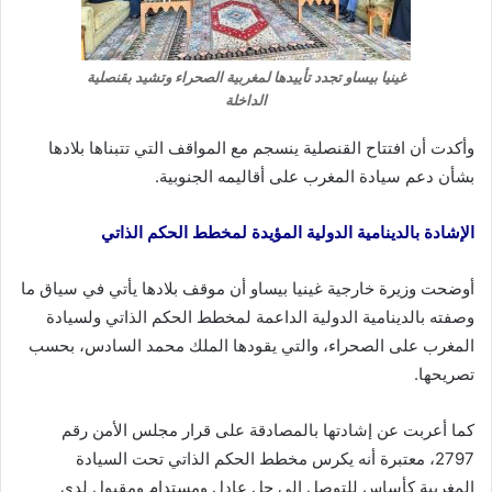
غينيا بيساو تجدد تأييدها لمغربية الصحراء وتشيد بقنصلية
الداخلة
وأكدت أن افتتاح القنصلية ينسجم مع المواقف التي تتبناها بلادها
بشأن دعم سيادة المغرب على أقاليمه الجنوبية.
الإشادة بالدينامية الدولية المؤيدة لمخطط الحكم الذاتي
أوضحت وزيرة خارجية غينيا بيساو أن موقف بلادها يأتي في سياق ما
وصفته بالدينامية الدولية الداعمة لمخطط الحكم الذاتي ولسيادة
المغرب على الصحراء، والتي يقودها الملك محمد السادس، بحسب
تصريحها.
كما أعربت عن إشادتها بالمصادقة على قرار مجلس الأمن رقم
2797، معتبرة أنه يكرس مخطط الحكم الذاتي تحت السيادة
المغربية كأساس للتوصل إلى حل عادل ومستدام ومقبول لدى