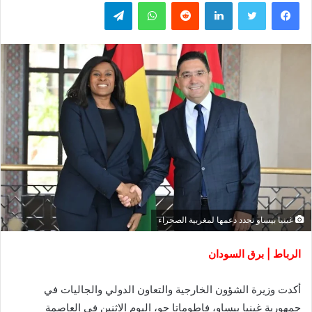
فيسبوك
تويتر
لينكدإن
واتساب
تيلقرام
غينيا بيساو تجدد دعمها لمغربية الصحراء
الرباط | برق السودان
أكدت وزيرة الشؤون الخارجية والتعاون الدولي والجاليات في
جمهورية غينيا بيساو، فاطوماتا جو، اليوم الاثنين في العاصمة