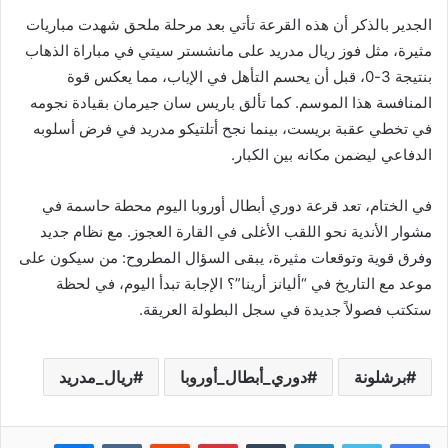
الجدير بالذكر أن هذه القرعة تأتي بعد مرحلة ملحق شهدت مباريات
مثيرة، مثل فوز ريال مدريد على مانشستر سيتي في مباراة الذهاب
بنتيجة 3-0، قبل أن يحسم التأهل في الإياب، مما يعكس قوة
المنافسة هذا الموسم. كما تألق باريس سان جيرمان بقيادة نجومه
في تخطي عقبة بريست، بينما نجح أتلتيكو مدريد في فرض أسلوبه
الدفاعي ليضمن مكانه بين الكبار.
في الختام، تعد قرعة دوري أبطال أوروبا اليوم محطة حاسمة في
مشوار الأندية نحو اللقب الأغلى في القارة العجوز. مع نظام جديد
وفرق قوية وتوقعات مثيرة، يبقى السؤال المطروح: من سيكون على
موعد مع التاريخ في “أليانز أرينا”؟ الإجابة تبدأ اليوم، في لحظة
ستكتب فصولاً جديدة في سجل البطولة العريقة.
برشلونة
دوري_أبطال_أوروبا
ريال_مدريد
فيسبوك
تويتر
لينكدإن
بينتيريست
ماسنجر