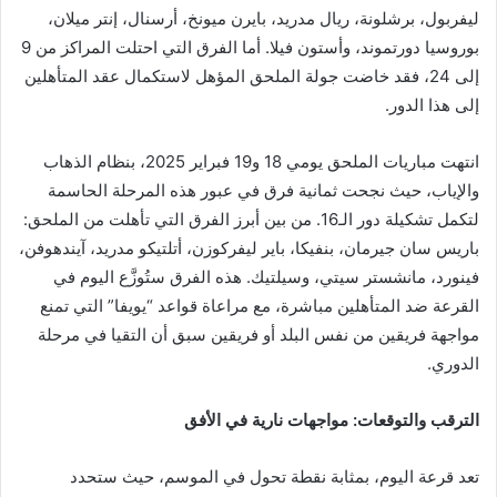
ليفربول، برشلونة، ريال مدريد، بايرن ميونخ، أرسنال، إنتر ميلان،
بوروسيا دورتموند، وأستون فيلا. أما الفرق التي احتلت المراكز من 9
إلى 24، فقد خاضت جولة الملحق المؤهل لاستكمال عقد المتأهلين
إلى هذا الدور.
انتهت مباريات الملحق يومي 18 و19 فبراير 2025، بنظام الذهاب
والإياب، حيث نجحت ثمانية فرق في عبور هذه المرحلة الحاسمة
لتكمل تشكيلة دور الـ16. من بين أبرز الفرق التي تأهلت من الملحق:
باريس سان جيرمان، بنفيكا، باير ليفركوزن، أتلتيكو مدريد، آيندهوفن،
فينورد، مانشستر سيتي، وسيلتيك. هذه الفرق ستُوزَّع اليوم في
القرعة ضد المتأهلين مباشرة، مع مراعاة قواعد “يويفا” التي تمنع
مواجهة فريقين من نفس البلد أو فريقين سبق أن التقيا في مرحلة
الدوري.
الترقب والتوقعات: مواجهات نارية في الأفق
تعد قرعة اليوم، بمثابة نقطة تحول في الموسم، حيث ستحدد