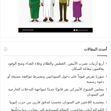
أحدث المقالات
أربع أزمات تضرب الأبيض.. العطش والظلام وغلاء الغذاء وشح الوقود
يفاقمون معاناة السكان
سوريا تفرض قيوداً على دخول السودانيين وتشترط موافقة مسبقة أو
دعوة رسمية
مجلس الشيوخ الأميركي يقر قانونًا جديدًا لمواجهة التدخلات الخارجية
في السودان
معتمدية اللاجئين في السودان تتحسب لتدفق فارين من حرب إثيوبيا
الكنداكة أماني شاخيتي.. الملكة السودانية التي تحدّت روما وخلّدها