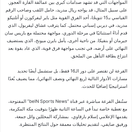
المواجهات التي قد تشهد صدامات كبرى بين عمالقة القارة العجوز.
على سبيل المثال، قد يواجه ريال مدريد، حامل اللقب وصاحب الرقم
القياسي بـ15 تتويجًا، أحد الفرق القوية مثل باير ليفركوزن أو أتلتيكو
مدريد، في ديربي إسباني محتمل. كما يترقب عشاق ليفربول، الذي
قدم أداءً استثنائيًا في مرحلة الدوري، مواجهة محتملة مع باريس سان
جيرمان أو بنفيكا. من ناحية أخرى، يأمل بايرن ميونخ، الذي يستضيف
النهائي على أرضه، في تجنب مواجهة فرق قوية، الذي عاد بقوة بعد
انتزاع بطاقة التأهل من الملحق.
القرعة لن تقتصر على دور الـ16 فقط، بل ستشمل أيضًا تحديد
مسارات الأدوار التالية (ربع النهائي ونصف النهائي)، مما يضيف بُعدًا
استراتيجيًا إضافيًا للحدث.
ستُنقل القرعة مباشرة عبر قناة “beIN Sports News” المفتوحة،
مع تغطية خاصة تبدأ في الساعة الثانية ظهرًا بتوقيت مكة المكرمة،
يقدمها الإعلامي إسلام بارقاوي، بمشاركة المحللين وائل جمعة،
ورفيق صايفي، لتقديم تحليلات معمقة حول النتائج المنتظرة.