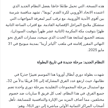
هذه النسخة، التي تحمل طابعًا خاصًا بفضل النظام الجديد الذي
اعتمده الاتحاد الأوروبي لكرة القدم “يويفا”، تشهد منافسة شرسة
بين أقوى الأندية الأوروبية، مع ترقب كبير لمعرفة المواجهات التي
ستشكل ملامح المراحل الإقصائية القادمة. مع اقتراب الساعة الثانية
ظهرًا بتوقيت مكة المكرمة (الثانية عشر ظهراً بتوقيت السودان)،
يستعد الجميع لمتابعة هذا الحدث الذي سيحدد مسارات الفرق نحو
النهائي المقرر إقامته في ملعب “أليانز أرينا” بمدينة ميونيخ في 31
مايو 2025.
النظام الجديد: مرحلة جديدة في تاريخ البطولة
شهدت بطولة دوري أبطال أوروبا هذا الموسم تغييرًا جذريًا في
نظامها، حيث ارتفع عدد الفرق المشاركة إلى 36 فريقًا بدلاً من 32،
مع استبدال مرحلة المجموعات التقليدية بمرحلة دوري واحدة تضم
جميع الفرق. في هذا النظام، لعب كل فريق 8 مباريات ضد خصوم
مختلفين، مما أضاف المزيد من الإثارة والتنافسية للمسابقة. تأهل
أصحاب المراكز الثمانية الأولى مباشرة إلى دور الـ16، وهم: