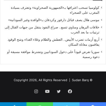
كولومبيا تسحب اعترافها بـ«الجمهورية الصحراوية» وتعترف بسيادة
المغرب على الصحراء
موسى هلال يصف قبائل دارفور وكردفان بـ«الوافدة وغير السودانية»
خلافات البرهان ومناوي تتسع.. صراع النفوذ ينتقل من جبهات القتال إلى
ترتيبات ما بعد الحرب
أربع أزمات تضرب الأبيض.. العطش والظلام وغلاء الغذاء وشح الوقود
يفاقمون معاناة السكان
سوريا تفرض قيوداً على دخول السودانيين وتشترط موافقة مسبقة أو
دعوة رسمية
Sudan Barq
© Copyright 2026, All Rights Reserved |
فيسبوك
تويتر
يوتيوب
انستقرام