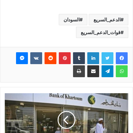
الدعم_السريع
السودان
قوات_الدعم_السريع
فيسبوك
تويتر
لينكدإن
بينتيريست
ماسنجر
واتساب
تيلقرام
مشاركة عبر البريد
طباعة