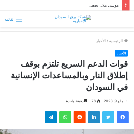
موسى هلال يصف قبائل دارفور وكردفان بـ«الوافدة وغير السودانية»
القائمة
الرئيسية
/
الأخبار
الأخبار
قوات الدعم السريع تلتزم بوقف
إطلاق النار وبالمساعدات الإنسانية
في السودان
مايو 9, 2023
78
دقيقة واحدة
فيسبوك
تويتر
لينكدإن
واتساب
تيلقرام