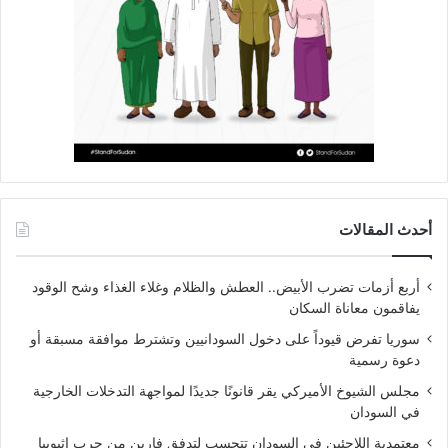
أحدث المقالات
أربع أزمات تضرب الأبيض.. العطش والظلام وغلاء الغذاء وشح الوقود
يفاقمون معاناة السكان
سوريا تفرض قيوداً على دخول السودانيين وتشترط موافقة مسبقة أو
دعوة رسمية
مجلس الشيوخ الأميركي يقر قانونًا جديدًا لمواجهة التدخلات الخارجية
في السودان
معتمدية اللاجئين في السودان تتحسب لتدفق فارين من حرب إثيوبيا