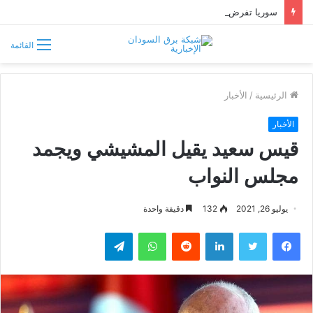
سوريا تفرض قيوداً على دخول السودانيين وتشترط موافقة مسبقة أو دعوة رسمية
القائمة
الرئيسية
/
الأخبار
الأخبار
قيس سعيد يقيل المشيشي ويجمد
مجلس النواب
يوليو 26, 2021
132
دقيقة واحدة
فيسبوك
تويتر
لينكدإن
واتساب
تيلقرام