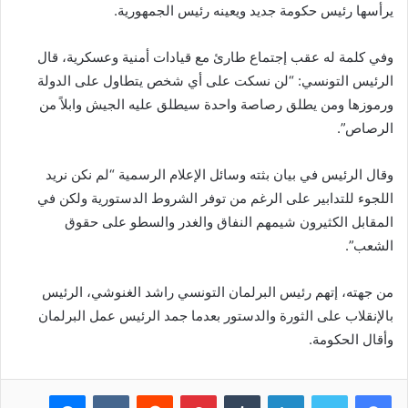
يرأسها رئيس حكومة جديد ويعينه رئيس الجمهورية.
وفي كلمة له عقب إجتماع طارئ مع قيادات أمنية وعسكرية، قال
الرئيس التونسي: “لن نسكت على أي شخص يتطاول على الدولة
ورموزها ومن يطلق رصاصة واحدة سيطلق عليه الجيش وابلاً من
الرصاص”.
وقال الرئيس في بيان بثته وسائل الإعلام الرسمية “لم نكن نريد
اللجوء للتدابير على الرغم من توفر الشروط الدستورية ولكن في
المقابل الكثيرون شيمهم النفاق والغدر والسطو على حقوق
الشعب”.
من جهته، إتهم رئيس البرلمان التونسي راشد الغنوشي، الرئيس
بالإنقلاب على الثورة والدستور بعدما جمد الرئيس عمل البرلمان
وأقال الحكومة.
فيسبوك
تويتر
لينكدإن
بينتيريست
ماسنجر