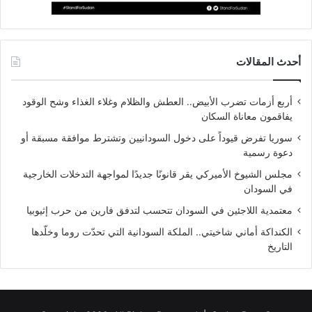
أحدث المقالات
أربع أزمات تضرب الأبيض.. العطش والظلام وغلاء الغذاء وشح الوقود
يفاقمون معاناة السكان
سوريا تفرض قيوداً على دخول السودانيين وتشترط موافقة مسبقة أو
دعوة رسمية
مجلس الشيوخ الأميركي يقر قانونًا جديدًا لمواجهة التدخلات الخارجية
في السودان
معتمدية اللاجئين في السودان تتحسب لتدفق فارين من حرب إثيوبيا
الكنداكة أماني شاخيتي.. الملكة السودانية التي تحدّت روما وخلّدها
التاريخ