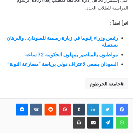
على إستمرار تجاهل إدارة الجامعة لمطلب إلغاء زيادة الرسوم
الدراسية للطلاب الجدد.
اقرأ ايضاً :
رئيس وزراء إثيوبيا في زيارة رسمية للسودان.. والبرهان
يستقبله
مواطنون بالمناصير يمهلون الحكومة 72 ساعة
السودان يسعى لاعتراف دولي برياضة “مصارعة النوبة”
جامعة الخرطوم
فيسبوك
تويتر
لينكدإن
بينتيريست
ماسنجر
واتساب
تيلقرام
مشاركة عبر البريد
طباعة