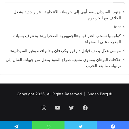
جنوب السودان يضم أبيي إلى خريطته الانتخابية.. قرار جديد يشعل
الخلاف مع الخرطوم
test
كولومبيا تسحب اعترافها بـ«الجمهورية الصحراوية» وتعترف بسيادة
المغرب على الصحراء
موسى هلال يصف قبائل دارفور وكردفان بـ«الوافدة وغير السودانية»
خلافات البرهان ومناوي تتسع.. صراع النفوذ ينتقل من جبهات القتال إلى
ترتيبات ما بعد الحرب
Sudan Barq
© Copyright 2026, All Rights Reserved |
فيسبوك
تويتر
يوتيوب
انستقرام