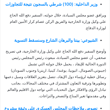
وزير الداخلية: (100) شرطي بالسجون نتيجة للتجاوزات
ويرافق عضو مجلس السيادة، خلال جولته، السفير دفع الله الحاج
علي وكيل وزارة الخارجية والفريق الركن عصام كرار الأمين العام
لوزارة الدفاع.
الشيوعي: بيننا والبرهان الشارع وسنسقط التسوية
وأوضح السفير دفع الله الحاج علي وكيل وزارة الخارجية، في تصريح
صحفي، أن عضو مجلس السيادة، مبعوث رئيس المجلس رئيس
الدورة الحالية للإيقاد ، يحمل خلال جولته التي تشمل
(جيبوتي،الصومال، اثيوبيا، يوغندا، كينيا، اريتريا وجنوب السودان)
رسائل خطية لرؤساء دول الإيقاد، تتصل بتعزيز العلاقات وسبل دعمها
وتطويرها وترقية التعاون المشترك في مختلف المجالات، بجانب
تبادل الرؤى والافكار حول التحديات التي تواجه دول الاقليم والعالم
وفي مقدمتها تغير المناخ والتصحر والنزاعات.
نصوص ملاحظات المجلس العسكري على وثيقة مشروع