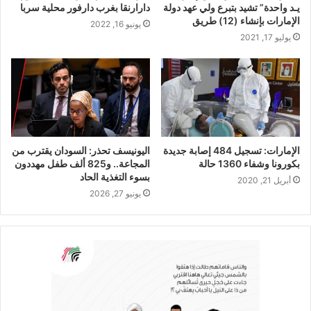
يـد واحدة” تشيد بتبرع ولي عهد دولة
دارارنقا بغرب دارفور محلية سربا
الإمارات بإنشاء (12) طريق
يونيو 16, 2022
يوليو 17, 2021
الإمارات: تسجيل 484 إصابة جديدة
اليونيسف تحذر: السودان يقترب من
بكورونا وشفاء 1360 حالة
المجاعة.. و825 ألف طفل مهددون
بسوء التغذية الحاد
أبريل 21, 2020
يونيو 27, 2026