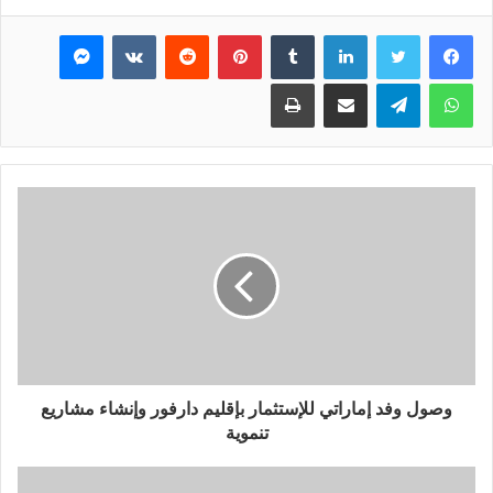
فيسبوك
تويتر
لينكدإن
بينتيريست
ماسنجر
واتساب
تيلقرام
مشاركة عبر البريد
طباعة
وصول وفد إماراتي للإستثمار بإقليم دارفور وإنشاء مشاريع
تنموية