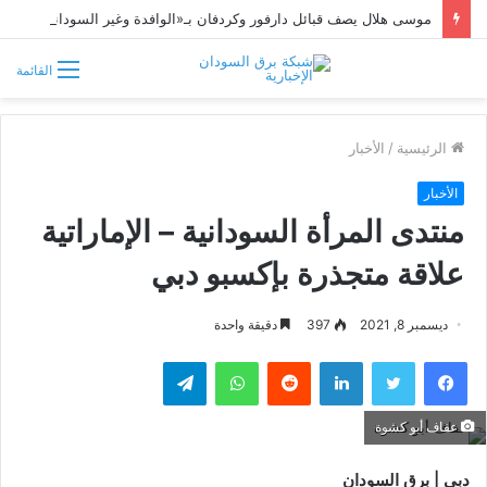
موسى هلال يصف قبائل دارفور وكردفان بـ«الوافدة وغير السودانية»
القائمة
الرئيسية
/
الأخبار
الأخبار
منتدى المرأة السودانية – الإماراتية
علاقة متجذرة بإكسبو دبي
ديسمبر 8, 2021
397
دقيقة واحدة
فيسبوك
تويتر
لينكدإن
واتساب
تيلقرام
عفاف أبو كشوة
دبي | برق السودان