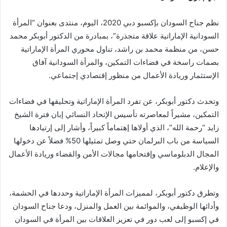
نظم جناح السودان بإكسبو دبي 2020، اليوم، منتدى بعنوان “المرأة
السودانية الإماراتية علاقة متجذرة”، بمبادرة من الدكتور أبوبكر محمد
حسن، من منظمة محمد بن راشد، تناول محوري المرأة الإماراتية
بصمات راسخة في فضاءات التمكين، والمرأة السودانية آفاق
الإستثمار وريادة الأعمال من منظور إقتصادي إجتماعي.
وتحدث دكتور أبوبكر، عن تفرد المرأة الإماراتية وتحليقها في فضاءات
التمكين، مشيراً لمعاصرته تأسيس الإتحاد النسائي إبان فترة الشيخ
زايد “رحمة الله”، الذي أولاها إهتماماً كبيراً، وأشار إلى إرتيادها
السياسة من باب البرلمان حتي وصل تمثيلها 50% فضلاً عن دخولها
المجال الدبلوماسي وإقتحامها مجالات الأمن والقضاء وريادة الأعمال
والإعلام.
وتطرق دكتور أبوبكر، لمميزات المرأة الإماراتية وحددها في الحشمة،
وأدائها الوظيفي، والموائمة بين العمل والمنزل، ودعا جناح السودان
في إكسبو إلى لعب دور في تعزيز العلاقات بين المرأة في السودان