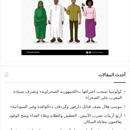
أحدث المقالات
كولومبيا تسحب اعترافها بـ«الجمهورية الصحراوية» وتعترف بسيادة
المغرب على الصحراء
موسى هلال يصف قبائل دارفور وكردفان بـ«الوافدة وغير السودانية»
أربع أزمات تضرب الأبيض.. العطش والظلام وغلاء الغذاء وشح الوقود
يفاقمون معاناة السكان