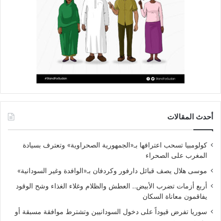
أحدث المقالات
كولومبيا تسحب اعترافها بـ«الجمهورية الصحراوية» وتعترف بسيادة
المغرب على الصحراء
موسى هلال يصف قبائل دارفور وكردفان بـ«الوافدة وغير السودانية»
أربع أزمات تضرب الأبيض.. العطش والظلام وغلاء الغذاء وشح الوقود
يفاقمون معاناة السكان
سوريا تفرض قيوداً على دخول السودانيين وتشترط موافقة مسبقة أو