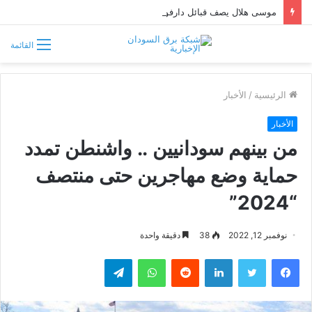
موسى هلال يصف قبائل دارفور وكردفان بـ«الوافدة وغير السودانية»
القائمة
الرئيسية
/
الأخبار
الأخبار
من بينهم سودانيين .. واشنطن تمدد
حماية وضع مهاجرين حتى منتصف
“2024”
نوفمبر 12, 2022
38
دقيقة واحدة
فيسبوك
تويتر
لينكدإن
واتساب
تيلقرام