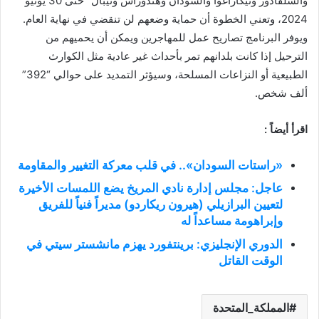
والسلفادور ونيكاراغوا والسودان وهندوراس ونيبال” حتى 30 يونيو
2024، وتعني الخطوة أن حماية وضعهم لن تنقضي في نهاية العام.
ويوفر البرنامج تصاريح عمل للمهاجرين ويمكن أن يحميهم من
الترحيل إذا كانت بلدانهم تمر بأحداث غير عادية مثل الكوارث
الطبيعية أو النزاعات المسلحة، وسيؤثر التمديد على حوالي “392”
ألف شخص.
اقرأ أيضاً :
«راستات السودان».. في قلب معركة التغيير والمقاومة
عاجل: مجلس إدارة نادي المريخ يضع اللمسات الأخيرة
لتعيين البرازيلي (هيرون ريكاردو) مديراً فنياً للفريق
وإبراهومة مساعداً له
الدوري الإنجليزي: برينتفورد يهزم مانشستر سيتي في
الوقت القاتل
المملكة_المتحدة