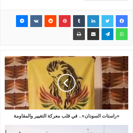
فيسبوك
تويتر
لينكدإن
بينتيريست
ماسنجر
واتساب
تيلقرام
مشاركة عبر البريد
طباعة
«راستات السودان».. في قلب معركة التغيير والمقاومة