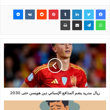
فيسبوك
تويتر
لينكدإن
بينتيريست
ماسنجر
واتساب
تيلقرام
مشاركة عبر البريد
طباعة
ريال مدريد يضم المدافع الإسباني دين هويسن حتى 2030