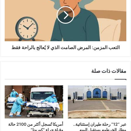
التعب المزمن: المرض الصامت الذي لا يُعالج بالراحة فقط
مقالات ذات صلة
عبر “12” رحلة طيران إستثنائية..
أمريكا تُسجل أكثر من 2100 حالة
مطار الخرطوم يستقبل اليوم
وفـاة جراء “كورونا”