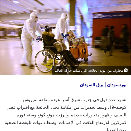
مخاوف من عودة الجائحة التي شلت حركة العالم
بورتسودان | برق السودان
تشهد عدة دول في جنوب شرق آسيا عودة مقلقة لفيروس
كوفيد-19، وسط تحذيرات من إمكانية تجدد الجائحة مع اقتراب فصل
الصيف وظهور متحورات جديدة. وأبرزت هونغ كونغ وسنغافورة
كمركزين للارتفاع اللافت في الإصابات، وسط دعوات لليقظة الصحية
دون التهويل.