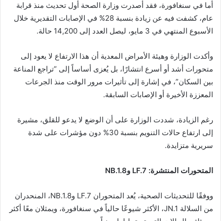
أما في سنغافورة، فقد أصدرت وزارة الصحة أول تحديث منذ قرابة
عام، كشفت فيه عن زيادة بنسبة 28% في الإصابات التقديرية خلال
الأسبوع المنتهي في 3 مايو، ليصل العدد إلى 14,200 حالة.
وأكدت الوزارة وهيئة الأمراض المعدية أن هذا الارتفاع لا يعود إلى
متحورات أشد أو أسرع انتشارًا، بل يُعزى أساساً إلى “تراجع المناعة
بين السكان”، في إشارة إلى تأثيرات مرور الوقت منذ الجرعات
المعززة الأخيرة أو الإصابات السابقة.
رغم الزيادة، شددت الوزارة على أن الوضع لا يدعو للقلق، مشيرة
إلى ارتفاع حالات التنويم بنسبة 30% دون مؤشرات على شدة
سريرية متزايدة.
المتحورات المنتشرة: LF.7 وNB.1.8
ووفقًا للتحديثات الصحية، يُعد المتحوران LF.7 وNB.1.8، المنحدران
من السلالة JN.1، الأكثر شيوعًا حالياً في سنغافورة، ويمثلان معًا أكثر