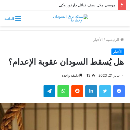
موسى هلال يصف قبائل دارفور وكردفان بـ«الوافدة وغير السودانية»
القائمة
الرئيسية
/
الأخبار
الأخبار
هل يُسقط السودان عقوبة الإعدام؟
يناير 21, 2023
13
دقيقة واحدة
فيسبوك
تويتر
لينكدإن
واتساب
تيلقرام