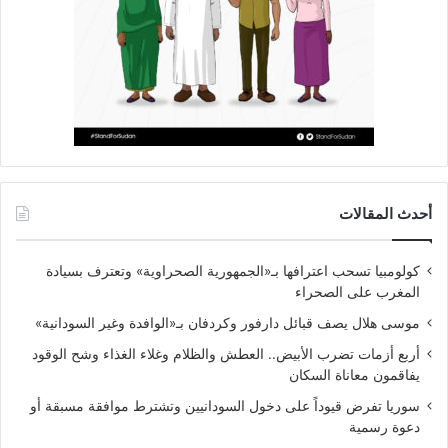
أحدث المقالات
كولومبيا تسحب اعترافها بـ«الجمهورية الصحراوية» وتعترف بسيادة
المغرب على الصحراء
موسى هلال يصف قبائل دارفور وكردفان بـ«الوافدة وغير السودانية»
أربع أزمات تضرب الأبيض.. العطش والظلام وغلاء الغذاء وشح الوقود
يفاقمون معاناة السكان
سوريا تفرض قيوداً على دخول السودانيين وتشترط موافقة مسبقة أو
دعوة رسمية