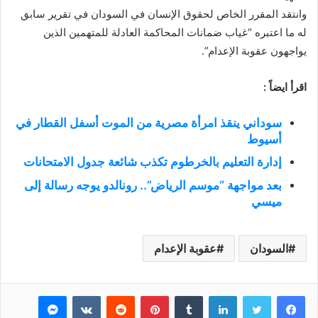
وانتقد المقرر الخاص لحقوق الإنسان في السودان في تقرير سابق
له ما اعتبره “غياب ضمانات المحاكمة العادلة للمتهمين الذين
يواجهون عقوبة الإعدام”.
اقرأ ايضاً :
سوداني ينقذ امرأة مصرية من الموت أسفل القطار في
أسيوط
إدارة التعليم بالخرطوم تكذب شائعة جدول الامتحانات
بعد مواجهة “موسم الرياض”.. رونالدو يوجه رسالة إلى
ميسي
السودان
عقوبة الإعدام
فيسبوك
تويتر
لينكدإن
بينتيريست
ماسنجر