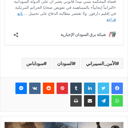
الأمن_السيبراني
السودان
سوداباس
فيسبوك
تويتر
لينكدإن
بينتيريست
ماسنجر
واتساب
تيلقرام
مشاركة عبر البريد
طباعة