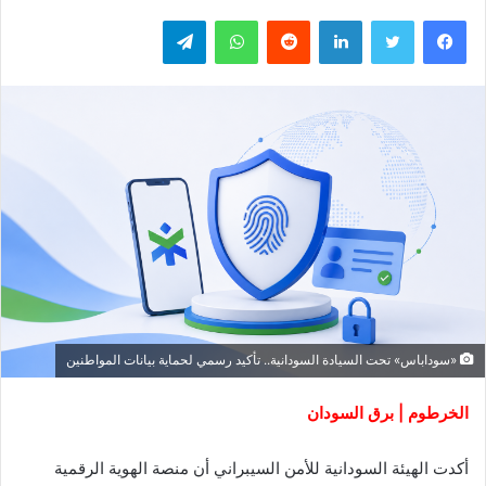
فيسبوك
تويتر
لينكدإن
واتساب
تيلقرام
«سوداباس» تحت السيادة السودانية.. تأكيد رسمي لحماية بيانات المواطنين
الخرطوم | برق السودان
أكدت الهيئة السودانية للأمن السيبراني أن منصة الهوية الرقمية