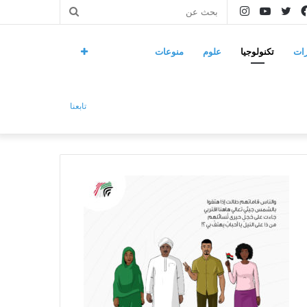
فيسبوك
تويتر
يوتيوب
انستقرام
بحث
عن
ات
تكنولوجيا
علوم
منوعات
تابعنا