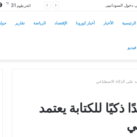
℃
31
سوريا تفرض قيوداً على دخول السودانيين وتشترط موافقة مسبقة أو دعوة رسمية
الخرطوم
الرئيسية
الأخبار
أخبار كورونا
الإقتصاد
الرياضة
تقارير
حوار
فيديو
مد على الذكاء الاصطناعي
كيًا للكتابة يعتمد
ي