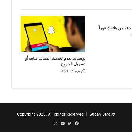
ذفه من هاتفك فوراً
توصيات بعدم تحديث السناب شات أو
تسجيل الخروج
يونيو 29, 2021
Sudan Barq
© Copyright 2026, All Rights Reserved |
فيسبوك
تويتر
يوتيوب
انستقرام