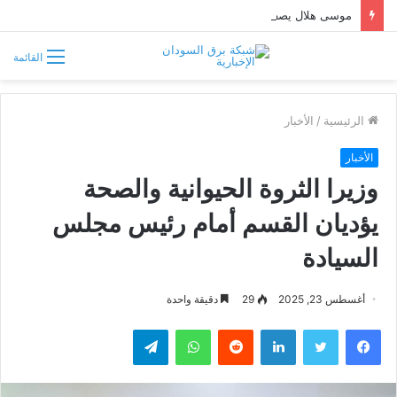
موسى هلال يصف قبائل دارفور وكردفان بـ«الوافدة وغير السودانية»
القائمة
الرئيسية
/
الأخبار
الأخبار
وزيرا الثروة الحيوانية والصحة
يؤديان القسم أمام رئيس مجلس
السيادة
أغسطس 23, 2025
29
دقيقة واحدة
فيسبوك
تويتر
لينكدإن
واتساب
تيلقرام