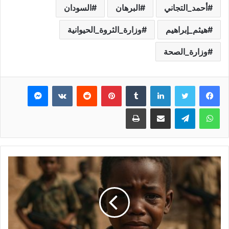
أحمد_التجاني
البرهان
السودان
هيثم_إبراهيم
وزارة_الثروة_الحيوانية
وزارة_الصحة
فيسبوك
تويتر
لينكدإن
بينتيريست
ماسنجر
واتساب
تيلقرام
مشاركة عبر البريد
طباعة