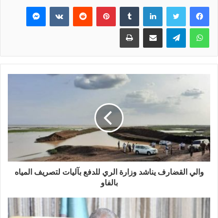
فيسبوك
تويتر
لينكدإن
بينتيريست
ماسنجر
واتساب
تيلقرام
مشاركة عبر البريد
طباعة
والي القضارف يناشد وزارة الري للدفع بآليات لتصريف المياه
بالفاو