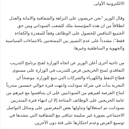
الالكترونية الأولى.
وقال الوزير “نحن حريصون على النزاهة والشفافية والامانة والعدل
انطلاقاً من ان هذه المؤسسة ملك للشعب السوداني ومن حق
الجميع التنافس للحصول على الوظائف وفقاً للمقدرة والكفاءة
فقط”، مشدداً على عدم التمييز بين الممتحنين بالانتماءات السياسية
والجهوية و المناطقية وغيرها.
من ناحية أخرى أعلن الوزير عن اتجاه الوزارة لفتح برنامج التدريب
التعاقدي لمنح الخريجين فرص للتدريب في الوزارة على مستوى
قطاع النفط والكهرباء والشركات التي تتبع للوزارة. موضحاً ان
التجربة بدأت في شركة سودابت وانتهت فترة حوالي خمسين متدرباً
لتتاح الفرصة لغيرهم من السودانيين على ان يتنافسوا مع غيرهم من
عامة الخريجين على الوظائف المتاحة إلا ان انتهاء فترة المتدربين
بسودابت تم استغلالها وتناولها بعض المغرضين على وسائل التواصل
الاجتماعي بصورة غير سليمة تتنافى مع الشفافية التي ننشدها في
توسيع الفرص وعدم احتكارها على فئة دون الآخرين.