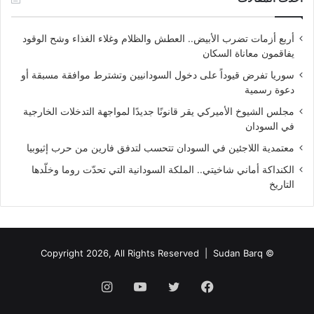
أربع أزمات تضرب الأبيض.. العطش والظلام وغلاء الغذاء وشح الوقود
يفاقمون معاناة السكان
سوريا تفرض قيوداً على دخول السودانيين وتشترط موافقة مسبقة أو
دعوة رسمية
مجلس الشيوخ الأميركي يقر قانونًا جديدًا لمواجهة التدخلات الخارجية
في السودان
معتمدية اللاجئين في السودان تتحسب لتدفق فارين من حرب إثيوبيا
الكنداكة أماني شاخيتي.. الملكة السودانية التي تحدّت روما وخلّدها
التاريخ
Sudan Barq
© Copyright 2026, All Rights Reserved |
فيسبوك
تويتر
يوتيوب
انستقرام