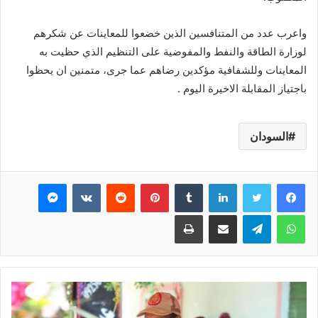
واعرب عدد من المتنافسين الذين خضعوا للمعاينات عن شكرهم
لوزارة الطاقة والنفط والمفوضية على التنظيم الذي حظيت به
المعاينات وللشفافية مؤكدين رضاهم عما جرى، متمنين ان يحظوا
باجتياز المقابلة الاخيرة اليوم .
السودان
فيسبوك
تويتر
لينكدإن
بينتيريست
ماسنجر
واتساب
تيلقرام
مشاركة عبر البريد
طباعة