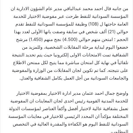
من جانبه قال احمد محمد عبدالباقي مدير عام الشؤون الادارية ان
المؤسسة السودانية للنفط طرحت عبر مفوضية الاختيار للخدمة
العامة حاجتها ل (108) وظيفة للمؤسسة السودانية للنفط تقدم
حوالي (21) ألف شخص في سابقة وصفت بانها الأولى لعدد بهذا
الحجم ؛ امتحن منهم حوالي (4.500) نجح منهم (1.450) مرشح
خضعوا اليوم لبداية مرحلة المقابلات الشخصية، وللمزيد من
الشفافية تمت الامتحانات الاولى إلكترونيا حيث يتم تحديد النتيجة
تلقائياً في نهاية كل امتحان مباشرة مما يتيح لكل ممتحن الاطلاع
على نتيجته. كما تم تكوين لجان المقابلات من الوزارة والمفوضية
والجامعات السودانية من أجل العمل بكامل الشفافية والعدل.
واوضح جمال احمد عثمان مدير ادارة الاختيار بمفوضية الاختيار
للخدمة المدنية القومية رئيس احدى لجان المعاينات ان المفوضية
تعمل بشفافية عالية لاختيار أفضل وأكفأ العناصر لمؤسسات الدولة
المختلفة مؤكداً ان المحدد الرئيسي للاختيار في معاينات المؤسسة
السودانية للنفط اليوم هو الكفاءة والمقدرة العالية في التخصص
المطلوب.