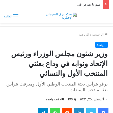
سوريا تفرض قيوداً على دخول السودانيين وتشترط موافقة مسبقة أو دعوة رسمية
القائمة
الرئيسية
/
الرياضة
الرياضة
وزير شئون مجلس الوزراء ورئيس
الإتحاد ونوابه في وداع بعثتي
المنتخب الأول والنسائي
برقو يترأس بعثة المنتخب الوطني الأول وميرفت تترأس
بعثة منتخب السيدات
أغسطس 20, 2021
196
دقيقة واحدة
فيسبوك
تويتر
لينكدإن
واتساب
تيلقرام