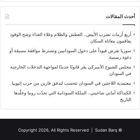
أحدث المقالات
أربع أزمات تضرب الأبيض.. العطش والظلام وغلاء الغذاء وشح الوقود
يفاقمون معاناة السكان
سوريا تفرض قيوداً على دخول السودانيين وتشترط موافقة مسبقة أو
دعوة رسمية
مجلس الشيوخ الأميركي يقر قانونًا جديدًا لمواجهة التدخلات الخارجية
في السودان
معتمدية اللاجئين في السودان تتحسب لتدفق فارين من حرب إثيوبيا
الكنداكة أماني شاخيتي.. الملكة السودانية التي تحدّت روما وخلّدها
التاريخ
Sudan Barq
© Copyright 2026, All Rights Reserved |