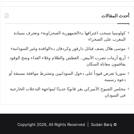
أحدث المقالات
كولومبيا تسحب اعترافها بـ«الجمهورية الصحراوية» وتعترف بسيادة
المغرب على الصحراء
موسى هلال يصف قبائل دارفور وكردفان بـ«الوافدة وغير السودانية»
أربع أزمات تضرب الأبيض.. العطش والظلام وغلاء الغذاء وشح الوقود
يفاقمون معاناة السكان
سوريا تفرض قيوداً على دخول السودانيين وتشترط موافقة مسبقة أو
دعوة رسمية
مجلس الشيوخ الأميركي يقر قانونًا جديدًا لمواجهة التدخلات الخارجية
في السودان
Sudan Barq
© Copyright 2026, All Rights Reserved |