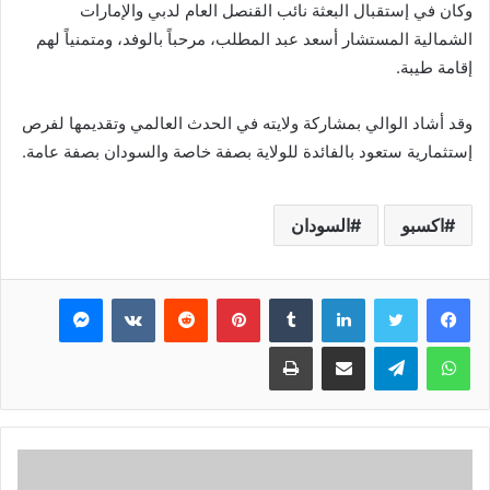
وكان في إستقبال البعثة نائب القنصل العام لدبي والإمارات
الشمالية المستشار أسعد عبد المطلب، مرحباً بالوفد، ومتمنياً لهم
إقامة طيبة.
وقد أشاد الوالي بمشاركة ولايته في الحدث العالمي وتقديمها لفرص
إستثمارية ستعود بالفائدة للولاية بصفة خاصة والسودان بصفة عامة.
اكسبو
السودان
فيسبوك
تويتر
لينكدإن
بينتيريست
ماسنجر
واتساب
تيلقرام
مشاركة عبر البريد
طباعة