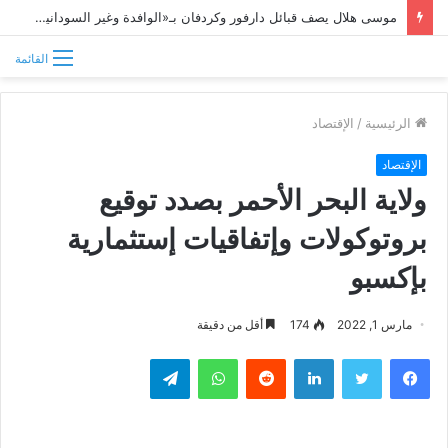
موسى هلال يصف قبائل دارفور وكردفان بـ«الوافدة وغير السودانية»
القائمة
الرئيسية
/
الإقتصاد
الإقتصاد
ولاية البحر الأحمر بصدد توقيع
بروتوكولات وإتفاقيات إستثمارية
بإكسبو
مارس 1, 2022
174
أقل من دقيقة
فيسبوك
تويتر
لينكدإن
واتساب
تيلقرام