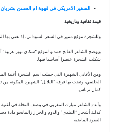
السفير الامريكى فى قهوة ام الحسن بشريان 
قيمة ثقافية وتاريخية
وللشجرة موقع مميز في الشعر السوداني، إذ تغنى بها الكث
ويوضح الشاعر الفاتح حمدتو لموقع “سكاي نيوز عربية” أن 
شكلت الشجرة عنصرا أساسيا فيها.
ومن الأغاني الشهيرة التي حملت اسم الشجرة أغنية المن
الحلنقي، وتغنت بها فرقة “البلابل” الشهيرة المكونة من ثل
كمال ترباس.
وأبدع الشاعر مبارك المغربي في وصف النخلة في أغنية “ح
كذلك أشجار “التبلدي” والدوم والخراز زالمانجو مادة دس
العقود الماضية.