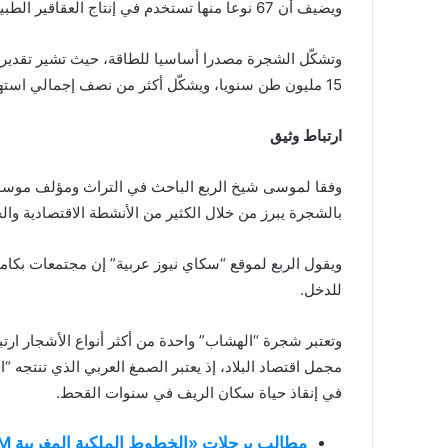
ويضيف أن 67 نوعا منها تستخدم في إنتاج العقاقير الطبية والمنتجات الكيماوية.
وتشكّل الشجرة مصدرا أساسيا للطاقة، حيث تشير تقديرا
15 مليون طن سنويا، ويشكّل أكثر من نصف إجمالي استهلاك الطاقة في البلاد.
ارتباط وثيق
وفقا لموسى شيخ الربع الباحث في التراث ومؤلف موسوعة
بالشجرة يبرز من خلال الكثير من الأنشطة الاقتصادية والجو
ويقول الربع لموقع “سكاي نيوز عربية” إن مجتمعات بك
للدخل.
وتعتبر شجرة “الهشاب” واحدة من أكثر أنواع الأشجار ار
مجمل اقتصاد البلاد، إذ يعتبر الصمغ العربي الذي تنتجه 
في إنقاذ حياة سكان الريف في سنوات القحط.
مطالب برحلات «الخطوط الملكية المغربية RAM» المباشرة من السودان إلى المغرب