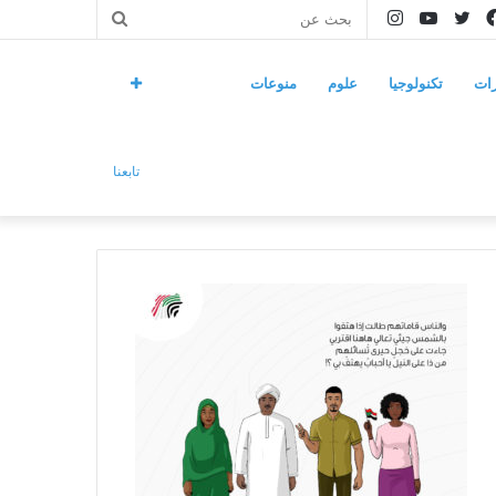
فيسبوك
تويتر
يوتيوب
انستقرام
بحث
عن
ات
تكنولوجيا
علوم
منوعات
تابعنا