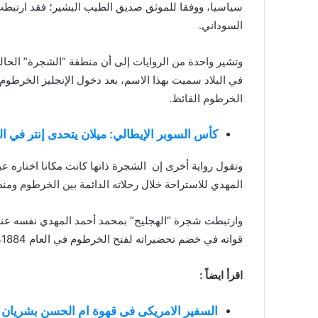
سياسيا، ووفقا للموثق صديق الطيب البشير؛ فقد ارتبطت
السوداني.
وتشير واحدة من الروايات إلى أن منطقة “الشجرة” الحال
في البلاد سميت بهذا الاسم، بعد دخول الإنجليز الخرطوم
الخرطوم القائظ.
كأس السوبر الإيطالي: ميلان يتحدى إنتر في ا
وتقول رواية أخرى إن الشجرة ذاتها كانت مكانا اختاره 
المهدي للاستراحة خلال رحلاته الدائمة بين الخرطوم ومنطق
وارتبطت شجرة “الهجليج” بمحمد أحمد المهدي نفسه عند
قواته في خضم تحضيراته لفتح الخرطوم في العام 1884، حيث تلقى بيعة أهالي المنطقة تحت ظلها.
اقرأ ايضاً :
السفير الامريكى فى قهوة ام الحسن بشريان 