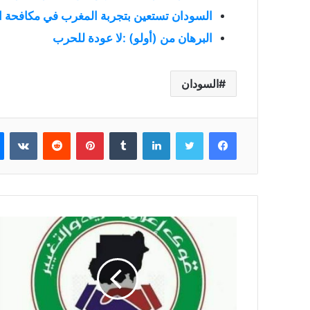
السودان تستعين بتجربة المغرب في مكافحة ا
البرهان من (أولو) :لا عودة للحرب
السودان
فيسبوك
تويتر
لينكدإن
بينتيريست