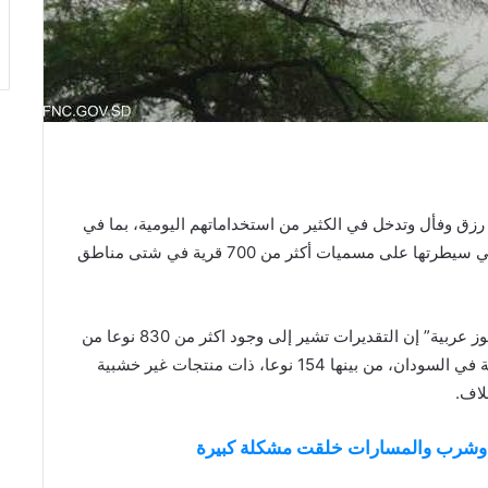
رزق وفأل وتدخل في الكثير من استخداماتهم اليومية، بما في
ذلك العلاج، ويتجسد ارتباط السودانيين الكبير بالشجرة في سيطرتها على مسميات أكثر من 700 قرية في شتى مناطق
ويقول خبير الغابات، طلعت عبد الماجد، لموقع “سكاي نيوز عربية” إن التقديرات تشير إلى وجود اكثر من 830 نوعا من
النباتات الخشبية من أشجار وشجيرات ومتسلقات مسجلة في السودان، من بينها 154 نوعا، ذات منتجات غير خشبية
ر وشرب والمسارات خلقت مشكلة كبيرة