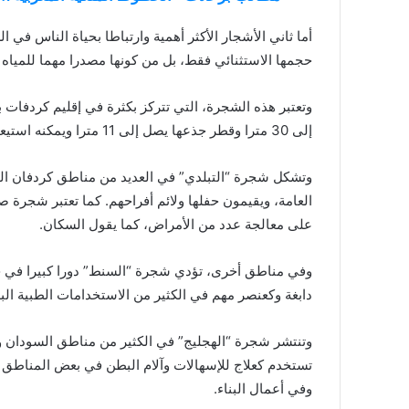
أما ثاني الأشجار الأكثر أهمية وارتباطا بحياة الناس ف
حجمها الاستثنائي فقط، بل من كونها مصدرا مهما للمياه و
وتعتبر هذه الشجرة، التي تتركز بكثرة في إقليم كردفات 
إلى 30 مترا وقطر جذعها يصل إلى 11 مترا ويمكنه استيعاب 45 شخصا في حال إفراغه من الداخل.
وتشكل شجرة “التبلدي” في العديد من مناطق كردفان ال
العامة، ويقيمون حفلها ولائم أفراحهم. كما تعتبر شجرة صي
على معالجة عدد من الأمراض، كما يقول السكان.
وفي مناطق أخرى، تؤدي شجرة “السنط” دورا كبيرا في ح
دابغة وكعنصر مهم في الكثير من الاستخدامات الطبية البل
وتنتشر شجرة “الهجليج” في الكثير من مناطق السودان وهي
تستخدم كعلاج للإسهالات وآلام البطن في بعض المناطق ا
وفي أعمال البناء.