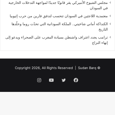
مجلس الشيوخ الأميركي يقر قانونًا جديدًا لمواجهة التدخلات الخارجية
في السودان
معتمدية اللاجئين في السودان تتحسب لتدفق فارين من حرب إثيوبيا
الكنداكة أماني شاخيتي.. الملكة السودانية التي تحدّت روما وخلّدها
التاريخ
ترامب يجدد اعتراف واشنطن بسيادة المغرب على الصحراء ويدعو إلى
إنهاء النزاع
Sudan Barq
© Copyright 2026, All Rights Reserved |
فيسبوك
تويتر
يوتيوب
انستقرام