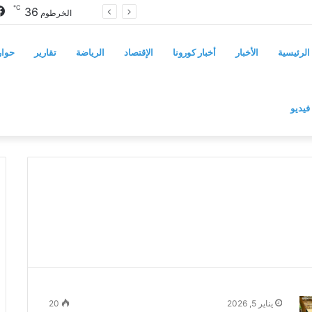
℃
36
سوريا تفرض قيوداً على دخول السودانيين وتشترط موافقة مسبقة أو دعوة رسمية
الخرطوم
الرئيسية
الأخبار
أخبار كورونا
الإقتصاد
الرياضة
تقارير
حوار
فيديو
يناير 5, 2026
20