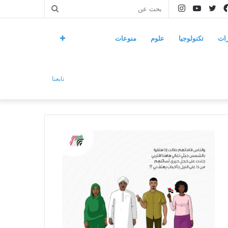
فيسبوك
تويتر
يوتيوب
انستقرام
بحث
عن
ات
تكنولوجيا
علوم
منوعات
تابعنا