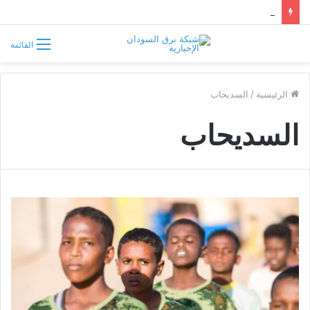
سوريا تفرض قيوداً على دخول السودانيين وتشترط موافقة مسبقة أو دعوة رسمية
القائمة
الرئيسية
/
السديحاب
السديحاب