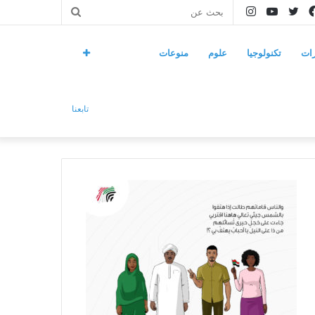
فيسبوك
تويتر
يوتيوب
انستقرام
بحث
عن
ات
تكنولوجيا
علوم
منوعات
تابعنا