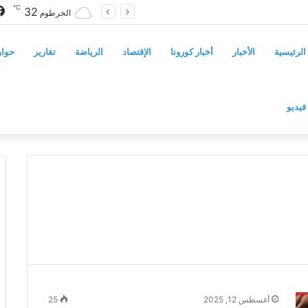
℃
32
سوريا تفرض قيوداً على دخول السودانيين وتشترط موافقة مسبقة أو دعوة رسمية
الخرطوم
الرئيسية
الأخبار
أخبار كورونا
الإقتصاد
الرياضة
تقارير
حوار
فيديو
أغسطس 12, 2025
25