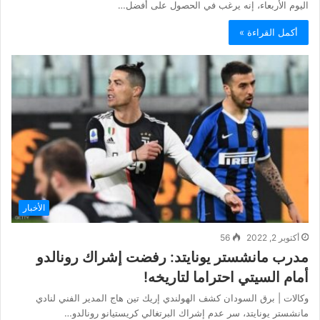
اليوم الأربعاء، إنه يرغب في الحصول على أفضل…
أكمل القراءة »
الأخبار
أكتوبر 2, 2022
56
مدرب مانشستر يونايتد: رفضت إشراك رونالدو
أمام السيتي احتراما لتاريخه!
وكالات | برق السودان كشف الهولندي إريك تين هاج المدير الفني لنادي
مانشستر يونايتد، سر عدم إشراك البرتغالي كريستيانو رونالدو…