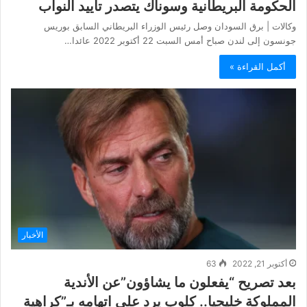
الحكومة البريطانية وسوناك يتصدر تأييد النواب
وكالات | برق السودان وصل رئيس الوزراء البريطاني السابق بوريس
جونسون إلى لندن صباح أمس السبت 22 أكتوبر 2022 عائدا…
أكمل القراءة »
الأخبار
أكتوبر 21, 2022
63
بعد تصريح “يفعلون ما يشاؤون”عن الأندية
المملوكة خليجيا.. كلوب يرد على اتهامه بـ”كراهية