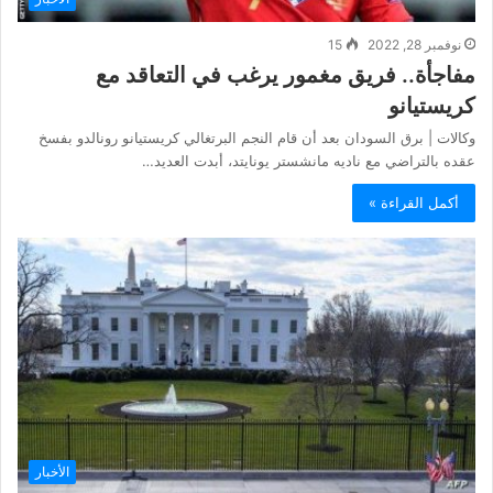
نوفمبر 28, 2022
15
مفاجأة.. فريق مغمور يرغب في التعاقد مع
كريستيانو
وكالات | برق السودان بعد أن قام النجم البرتغالي كريستيانو رونالدو بفسخ
عقده بالتراضي مع ناديه مانشستر يونايتد، أبدت العديد…
أكمل القراءة »
الأخبار