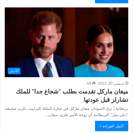
الأخبار
سبتمبر 20, 2022
46
ميغان ماركل تقدمت بطلب “شجاع جدا” للملك
تشارلز قبل عودتها
بريطانيا | برق السودان ميغان ماركل في جنازة الملكة إليزابيث ذكرت صحيفة
“ديلي ميل” البريطانية أن زوجة الأمير هاري، ميغان…
أكمل القراءة »