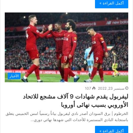
أكمل القراءة »
الأخبار
سبتمبر 23, 2022
107
ليفربول يقدم شهادات 9 آلاف مشجع للاتحاد
الأوروبي بسبب نهائى أوروبا
الخرطوم | برق السودان أصدر نادي ليفربول بياناً رسمياً امس الخميس يتعلق
باستجابة النادي المستمرة للأحداث التي شهدها نهائي دوري…
أكمل القراءة »