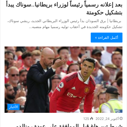
بعد إعلانه رسمياً رئيساً لوزراء بريطانيا..سوناك يبدأ
بتشكيل حكومتة
بريطانيا | برق السودان بدأ رئيس الوزراء البريطاني الجديد، ريشي سوناك،
تشكيل حكومته الجديدة في أعقاب توليه رسميا مهام منصبه…
أكمل القراءة »
الأخبار
أكتوبر 24, 2022
125
شرط تين هاغ قبل الموافقة على عودة رونالدو