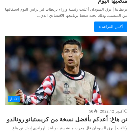
منصبها اليوم
بريطانيا | برق السودان أعلنت رئيسة وزراء بريطانيا ليز تراس اليوم استقالتها
من المنصب، وذلك تحت ضغط برنامجها الاقتصادي الذي…
أكمل القراءة »
الأخبار
أكتوبر 12, 2022
56
تن هاغ: أعدكم بأفضل نسخة من كريستيانو رونالدو
وكالات | برق السودان قال مدرب مانشستر يونايتد الهولندي إريك تن هاغ