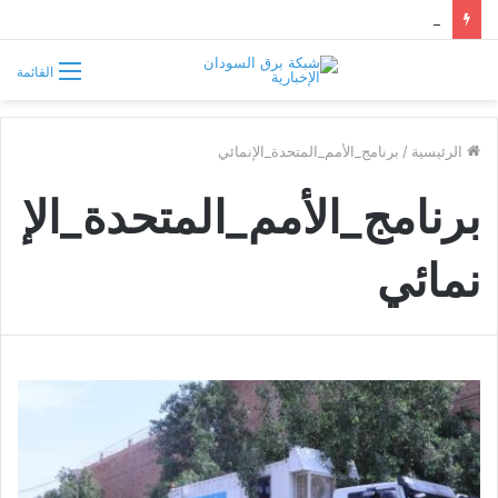
الكنداكة أماني شاخيتي.. الملكة السودانية التي تحدّت روما وخلّدها التاريخ
القائمة
الرئيسية
/
برنامج_الأمم_المتحدة_الإنمائي
برنامج_الأمم_المتحدة_الإ
نمائي