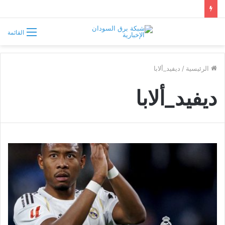
موسى هلال يصف قبائل دارفور وكردفان بـ«الوافدة وغير السودانية»
القائمة
الرئيسية
/
ديفيد_ألابا
ديفيد_ألابا