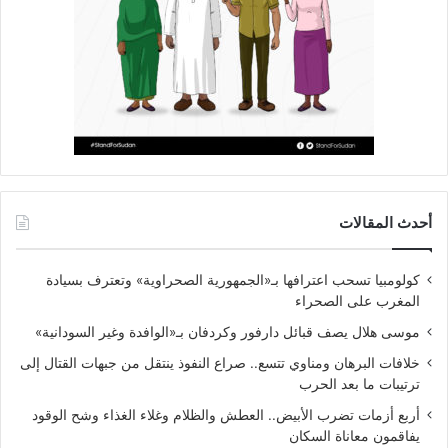
أحدث المقالات
كولومبيا تسحب اعترافها بـ«الجمهورية الصحراوية» وتعترف بسيادة
المغرب على الصحراء
موسى هلال يصف قبائل دارفور وكردفان بـ«الوافدة وغير السودانية»
خلافات البرهان ومناوي تتسع.. صراع النفوذ ينتقل من جبهات القتال إلى
ترتيبات ما بعد الحرب
أربع أزمات تضرب الأبيض.. العطش والظلام وغلاء الغذاء وشح الوقود
يفاقمون معاناة السكان