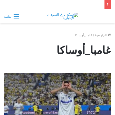
سوريا تفرض قيوداً على دخول السودانيين وتشترط موافقة مسبقة أو دعوة رسمية
القائمة
الرئيسية
/
غامبا_أوساكا
غامبا_أوساكا