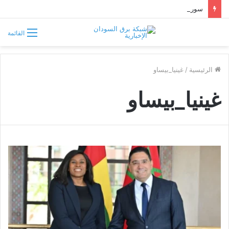
سوريا تفرض قيوداً على دخول السودانيين وتشترط موافقة مسبقة أو دعوة رسمية
القائمة
الرئيسية
/
غينيا_بيساو
غينيا_بيساو