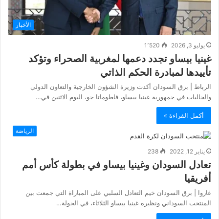
الأخبار
يوليو 3, 2026
1٬520
غينيا بيساو تجدد دعمها لمغربية الصحراء وتؤكد
تأييدها لمبادرة الحكم الذاتي
الرباط | برق السودان أكدت وزيرة الشؤون الخارجية والتعاون الدولي
والجاليات في جمهورية غينيا بيساو، فاطوماتا جو، اليوم الاثنين في…
أكمل القراءة »
الرياضة
يناير 12, 2022
238
تعادل السودان وغينيا بيساو في بطولة كأس أمم
أفريقيا
غاروا | برق السودان خيم التعادل السلبي على المباراة التي جمعت بين
المنتخب السوداني ونظيره غينيا بيساو الثلاثاء، في الجولة…