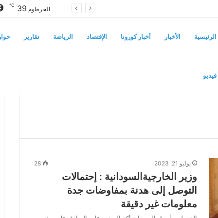
℃
39
سوريا تفرض قيوداً على دخول السودانيين وتشترط موافقة مسبقة أو دعوة رسمية
الخرطوم
الرئيسية
الأخبار
أخبار كورونا
الإقتصاد
الرياضة
تقارير
حوار
فيديو
يوليو 21, 2023
28
وزير الخارجيةالسودانية : إحتمالات
التوصل إلى هدنة بمفاوضات جدة
معلومات غير دقيقة