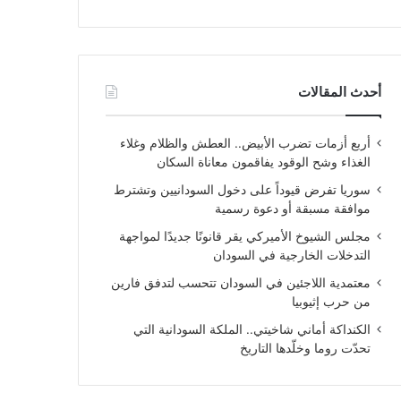
أحدث المقالات
أربع أزمات تضرب الأبيض.. العطش والظلام وغلاء
الغذاء وشح الوقود يفاقمون معاناة السكان
سوريا تفرض قيوداً على دخول السودانيين وتشترط
موافقة مسبقة أو دعوة رسمية
مجلس الشيوخ الأميركي يقر قانونًا جديدًا لمواجهة
التدخلات الخارجية في السودان
معتمدية اللاجئين في السودان تتحسب لتدفق فارين
من حرب إثيوبيا
الكنداكة أماني شاخيتي.. الملكة السودانية التي
تحدّت روما وخلّدها التاريخ