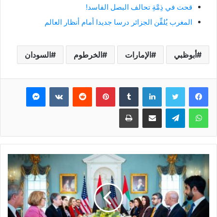
قحت في ذِمَّةِ تحالف البصل الفاسد!
المغرب يُلقِّن الجزائر درسا جديدا أمام أنظار العالم
أبوظبي
الإمارات
الخرطوم
السودان
فيسبوك
تويتر
لينكدإن
بينتيريست
ماسنجر
واتساب
تيلقرام
مشاركة عبر البريد
طباعة