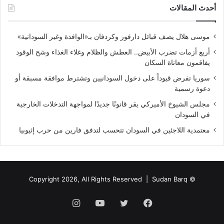
أحدث المقالات
موسى هلال يصف قبائل دارفور وكردفان بـ«الوافدة وغير السودانية»
أربع أزمات تضرب الأبيض.. العطش والظلام وغلاء الغذاء وشح الوقود
يفاقمون معاناة السكان
سوريا تفرض قيوداً على دخول السودانيين وتشترط موافقة مسبقة أو
دعوة رسمية
مجلس الشيوخ الأميركي يقر قانونًا جديدًا لمواجهة التدخلات الخارجية
في السودان
معتمدية اللاجئين في السودان تتحسب لتدفق فارين من حرب إثيوبيا
Sudan Barq
© Copyright 2026, All Rights Reserved |
فيسبوك
تويتر
يوتيوب
انستقرام