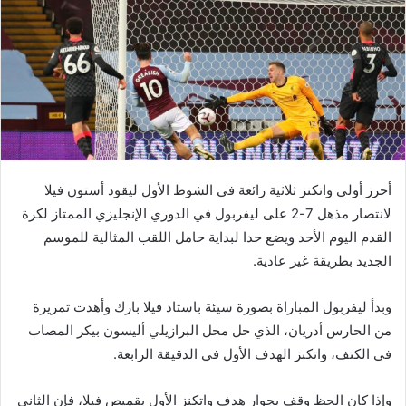
أحرز أولي واتكنز ثلاثية رائعة في الشوط الأول ليقود أستون فيلا
لانتصار مذهل 7-2 على ليفربول في الدوري الإنجليزي الممتاز لكرة
القدم اليوم الأحد ويضع حدا لبداية حامل اللقب المثالية للموسم
الجديد بطريقة غير عادية.
وبدأ ليفربول المباراة بصورة سيئة باستاد فيلا بارك وأهدت تمريرة
من الحارس أدريان، الذي حل محل البرازيلي أليسون بيكر المصاب
في الكتف، واتكنز الهدف الأول في الدقيقة الرابعة.
وإذا كان الحظ وقف بجوار هدف واتكنز الأول بقميص فيلا، فإن الثاني