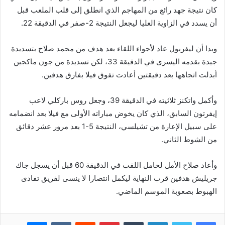
كان نتيجة جهد رائع من المهاجم الذي انطلق إلى قلب الملعب قبل
أن يسدد في الزاوية العليا ليجعل النتيجة 2-صفر في الدقيقة 22.
وبدا أن ليفربول عاد لأجواء اللقاء بعد هدف من محمد صلاح بتسديدة
جيدة بقدمه اليسرى في الدقيقة 33، لكن تسديدة من جون ماكجين
أبدلت اتجاهها بعد دقيقتين أعادت تفوق فيلا بفارق هدفين.
وأكمل واتكنز ثلاثيته في الدقيقة 39، وجعل روس باركلي لاعب
إيفرتون السابق، الذي كان يخوض مباراته الأولى مع فيلا بعد انضمامه
على سبيل الإعارة من تشيلسي، النتيجة 5-1 بعد مرور عشر دقائق
من الشوط الثاني.
وأعاد صلاح الأمل لحامل اللقب في الدقيقة 60 قبل أن يسجل جاك
جريليش هدفين قرب النهاية ليكمل انتصارا لا ينسى لفريق تفادى
الهبوط بصعوبة الموسم الماضي.
فيسبوك
تويتر
لينكدإن
بينتيريست
ماسنجر