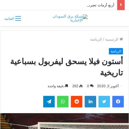
أربع أزمات تضرب الأبيض.. العطش والظلام وغلاء الغذاء وشح الوقود يفاقمون معاناة السكان
القائمة
الرئيسية
/
الرياضة
الرياضة
أستون فيلا يسحق ليفربول بسباعية
تاريخية
أكتوبر 5, 2020
0
262
دقيقة واحدة
فيسبوك
تويتر
لينكدإن
واتساب
تيلقرام