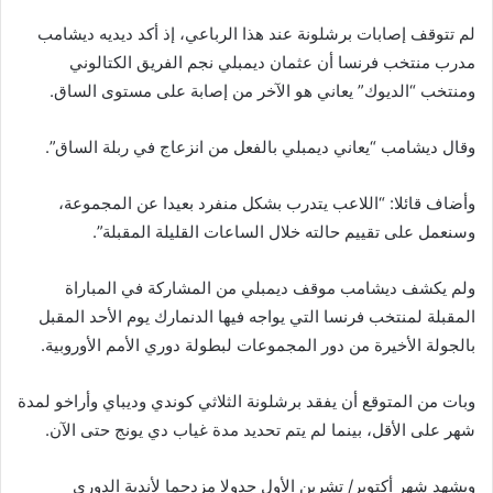
لم تتوقف إصابات برشلونة عند هذا الرباعي، إذ أكد ديديه ديشامب
مدرب منتخب فرنسا أن عثمان ديمبلي نجم الفريق الكتالوني
ومنتخب “الديوك” يعاني هو الآخر من إصابة على مستوى الساق.
وقال ديشامب “يعاني ديمبلي بالفعل من انزعاج في ربلة الساق”.
وأضاف قائلا: “اللاعب يتدرب بشكل منفرد بعيدا عن المجموعة،
وسنعمل على تقييم حالته خلال الساعات القليلة المقبلة”.
ولم يكشف ديشامب موقف ديمبلي من المشاركة في المباراة
المقبلة لمنتخب فرنسا التي يواجه فيها الدنمارك يوم الأحد المقبل
بالجولة الأخيرة من دور المجموعات لبطولة دوري الأمم الأوروبية.
وبات من المتوقع أن يفقد برشلونة الثلاثي كوندي وديباي وأراخو لمدة
شهر على الأقل، بينما لم يتم تحديد مدة غياب دي يونج حتى الآن.
ويشهد شهر أكتوبر/ تشرين الأول جدولا مزدحما لأندية الدوري