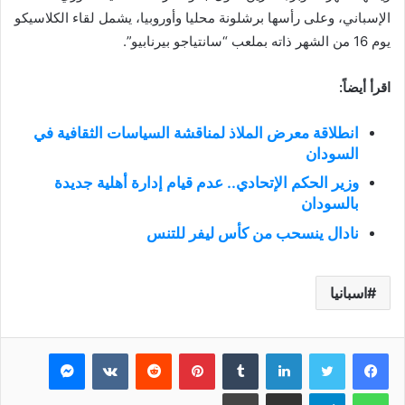
الإسباني، وعلى رأسها برشلونة محليا وأوروبيا، يشمل لقاء الكلاسيكو
يوم 16 من الشهر ذاته بملعب “سانتياجو بيرنابيو”.
اقرأ أيضاً:
انطلاقة معرض الملاذ لمناقشة السياسات الثقافية في
السودان
وزير الحكم الإتحادي.. عدم قيام إدارة أهلية جديدة
بالسودان
نادال ينسحب من كأس ليفر للتنس
اسبانيا
فيسبوك
تويتر
لينكدإن
بينتيريست
ماسنجر
واتساب
تيلقرام
مشاركة عبر البريد
طباعة