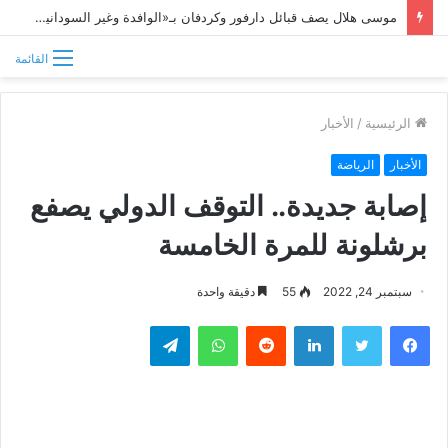
موسى هلال يصف قبائل دارفور وكردفان بـ«الوافدة وغير السودانية»
القائمة
الرئيسية
/
الأخبار
الأخبار
الرياضة
إصابة جديدة.. التوقف الدولي يصفع
برشلونة للمرة الخامسة
سبتمبر 24, 2022
55
دقيقة واحدة
فيسبوك
تويتر
لينكدإن
واتساب
تيلقرام