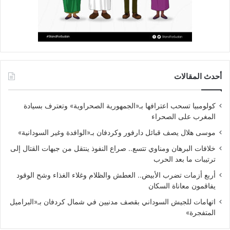
أحدث المقالات
كولومبيا تسحب اعترافها بـ«الجمهورية الصحراوية» وتعترف بسيادة
المغرب على الصحراء
موسى هلال يصف قبائل دارفور وكردفان بـ«الوافدة وغير السودانية»
خلافات البرهان ومناوي تتسع.. صراع النفوذ ينتقل من جبهات القتال إلى
ترتيبات ما بعد الحرب
أربع أزمات تضرب الأبيض.. العطش والظلام وغلاء الغذاء وشح الوقود
يفاقمون معاناة السكان
اتهامات للجيش السوداني بقصف مدنيين في شمال كردفان بـ«البراميل
المتفجرة»