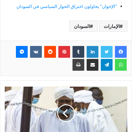
“الإخوان” يحاولون اختراق الحوار السياسي في السودان
الإمارات
السودان
فيسبوك
تويتر
لينكدإن
بينتيريست
ماسنجر
واتساب
تيلقرام
مشاركة عبر البريد
طباعة