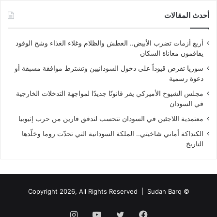
أحدث المقالات
أربع أزمات تضرب الأبيض.. العطش والظلام وغلاء الغذاء وشح الوقود
يفاقمون معاناة السكان
سوريا تفرض قيوداً على دخول السودانيين وتشترط موافقة مسبقة أو
دعوة رسمية
مجلس الشيوخ الأميركي يقر قانونًا جديدًا لمواجهة التدخلات الخارجية
في السودان
معتمدية اللاجئين في السودان تتحسب لتدفق فارين من حرب إثيوبيا
الكنداكة أماني شاخيتي.. الملكة السودانية التي تحدّت روما وخلّدها
التاريخ
Sudan Barq
© Copyright 2026, All Rights Reserved |
فيسبوك
تويتر
يوتيوب
انستقرام