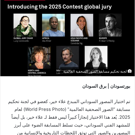
لجنة تحكيم مسابقة الصور الصحفية العالمية
بورتسودان | برق السودان
تم اختيار المصور السوداني المبدع علاء خير، كعضو في لجنة تحكيم
مسابقة “الصور الصحفية العالمية” (World Press Photo) لعام
2025. يُعد هذا الاختيار إنجازاً كبيراً ليس فقط لـ علاء خير، بل أيضاً
للمشهد الفني السوداني، حيث تسلط المسابقة الضوء على أبرز
المصورين والصور التي توثق اللحظات التاريخية والإنسانية من