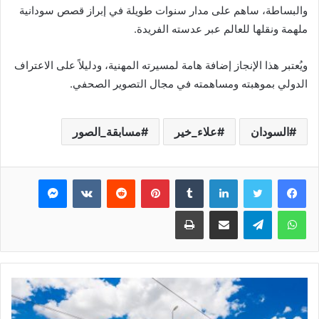
والبساطة، ساهم على مدار سنوات طويلة في إبراز قصص سودانية
ملهمة ونقلها للعالم عبر عدسته الفريدة.
ويُعتبر هذا الإنجاز إضافة هامة لمسيرته المهنية، ودليلاً على الاعتراف
الدولي بموهبته ومساهمته في مجال التصوير الصحفي.
السودان
علاء_خير
مسابقة_الصور
فيسبوك
تويتر
لينكدإن
بينتيريست
ماسنجر
واتساب
تيلقرام
مشاركة عبر البريد
طباعة