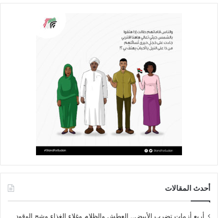
أحدث المقالات
أربع أزمات تضرب الأبيض.. العطش والظلام وغلاء الغذاء وشح الوقود