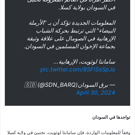
في السودان بولاية كسلا.
المعلومات الجديدة تؤكد أن بـ "الأرملة
البيضاء" التي ترتبط بحركة الشباب
الإرهابية في الصومال على علاقة وثيقة
بجماعة الإخوان المسلمين في السودان.
سامانتا لوثويت، الإرهابية…
pic.twitter.com/8SFlSsSpJs
— برق السودان🇸🇩 (@SDN_BARQ)
April 30, 2024
تواجدها في السودان
وفقاً للمعلومات الواردة، فإن سامانثا لوثويت، تختبئ في ولاية كسلا