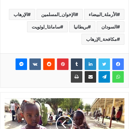
الأرملة_البيضاء
الإخوان_المسلمين
الإرهاب
السودان
بريطانيا
سامانثا_لوثويت
مكافحة_الإرهاب
فيسبوك
تويتر
لينكدإن
بينتيريست
ماسنجر
واتساب
تيلقرام
مشاركة عبر البريد
طباعة