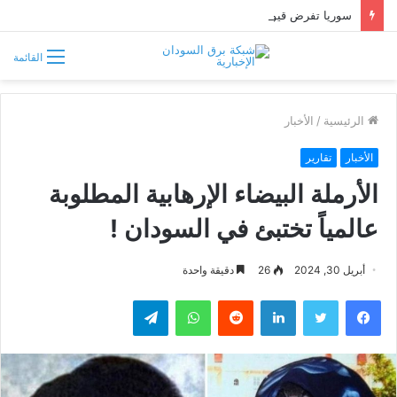
سوريا تفرض قيوداً على دخول السودانيين وتشترط موافقة مسبقة أو دعوة رسمية
القائمة
الرئيسية
/
الأخبار
الأخبار
تقارير
الأرملة البيضاء الإرهابية المطلوبة
عالمياً تختبئ في السودان !
أبريل 30, 2024
26
دقيقة واحدة
فيسبوك
تويتر
لينكدإن
واتساب
تيلقرام