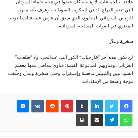
علاقته بالجماعات الإرهابية، كان عضواً في هيئة علماء السودان،
التي تعتبر الذراع الديني للحكومة السودانية، وعرف بأنه مقرب
للرئيس السوداني المخلوع، الذي سبق أن عرض عليه قيادة التوجيه
المعنوي في القوات المسلحة السودانية.
سخرية وتندّر
لن تكون هذه آخر “خارجيات” الكوز الني عبدالحي، ولا “طلعات”
الغرياني، وفتاويهم المدفوعة القيمة؛ فتاوى يتعاطى معها معظم
السودانيين والليبيين بدهشة وإستغراب وحتى سخرية وتندّر، وخلّفت
موجة واسعة من الإنتقادات.
فيسبوك
تويتر
لينكدإن
بينتيريست
ماسنجر
واتساب
تيلقرام
مشاركة عبر البريد
طباعة