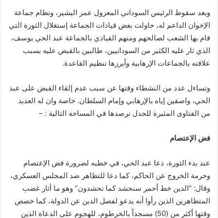
وبعد سقوط الرئيس السوداني المعزول عمر البشير، ونظام جماعة
الإخوان الداعم له، حاولت بعض قيادات الجماعة إستغلال الثورة التي
قام بها الشعب لصالحهم ومنهم القيادي بالجماعة عبد الحي يوسف،
الذي ثار عليه الكثير من السودانيين، طالبين بالقبض عليه بسبب
علاقته بالجماعات الإرهابية وأبرزها تنظيم القاعدة.
وتساءل عدد من النشطاء وقتها عن سبب عدم إلقاء القبض على عبد
الحي، واصفين إياه بالإرهابي وإمام السلطان. خاصة وان له العديد
من الفتاوى المثيرة للجدل نرصدها في المساحة التالية : –
فض الإعتصام
عند بدء الثورة، دعا عبد الحي، في خطبه لضرورة فض الإعتصام
وحرمة الخروج عن الحاكم، كما دعا للتظاهر ضد المجلس العسكري،
وقال: “الدين خط أحمر سنحشد كما تحشدون” وهو ما أثار غضب
المتظاهرين الذين رأوا أنه يدعو لفصل الدين عن الدولة، كما خصص
وقتها أكثر من (50) مسجداً بالخرطوم، للهجوم على الدعاة الذين