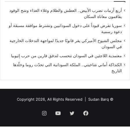
أربع أزمات تضرب الأبيض.. العطش والظلام وغلاء الغذاء وشح الوقود
يفاقمون معاناة السكان
سوريا تفرض قيوداً على دخول السودانيين وتشترط موافقة مسبقة أو
دعوة رسمية
مجلس الشيوخ الأميركي يقر قانونًا جديدًا لمواجهة التدخلات الخارجية
في السودان
معتمدية اللاجئين في السودان تتحسب لتدفق فارين من حرب إثيوبيا
الكنداكة أماني شاخيتي.. الملكة السودانية التي تحدّت روما وخلّدها
التاريخ
Sudan Barq
© Copyright 2026, All Rights Reserved |
فيسبوك
تويتر
يوتيوب
انستقرام