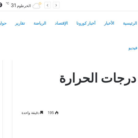
℃
31
سوريا تفرض قيوداً على دخول السودانيين وتشترط موافقة مسبقة أو دعوة رسمية
الخرطوم
الرئيسية
الأخبار
أخبار كورونا
الإقتصاد
الرياضة
تقارير
حوار
فيديو
ل البلاد
درجات الحرارة
195
دقيقة واحدة