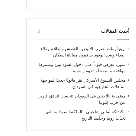
أحدث المقالات
أربع أزمات تضرب الأبيض.. العطش والظلام وغلاء
الغذاء وشح الوقود يفاقمون معاناة السكان
سوريا تفرض قيوداً على دخول السودانيين وتشترط
موافقة مسبقة أو دعوة رسمية
مجلس الشيوخ الأميركي يقر قانونًا جديدًا لمواجهة
التدخلات الخارجية في السودان
معتمدية اللاجئين في السودان تتحسب لتدفق فارين
من حرب إثيوبيا
الكنداكة أماني شاخيتي.. الملكة السودانية التي
تحدّت روما وخلّدها التاريخ