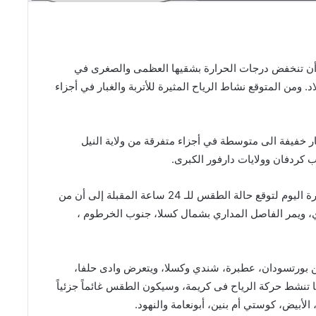
وية أن تنخفض درجات الحرارة بشقيها العظمى والصغرى في
لاد. ومن المتوقع نشاط الرياح المثيرة للأتربة والغبار في أجزاء
ر خفيفة الى متوسطة في أجزاء متفرقة من ولاية النيل
 كردفان وولايات دارفور الكبرى.
وأشارت الوحدة في النشرة اليومية لحالة الطقس الصادرة اليوم لتوقع حالة الطقس للـ 24 ساعة المقبلة إلى أن من
 ويمر الفاصل المداري بشمال كسلا، جنوب الخرطوم ،
بورتسودان، عطبرة، شندي وكسلا، ويتعرض وادى حلفا،
ما تنشط حركة الرياح فى كريمة، وسيكون الطقس غائماً جزئياً
لأبيض، كوستي أم بنين، أبونعامة والنهود.