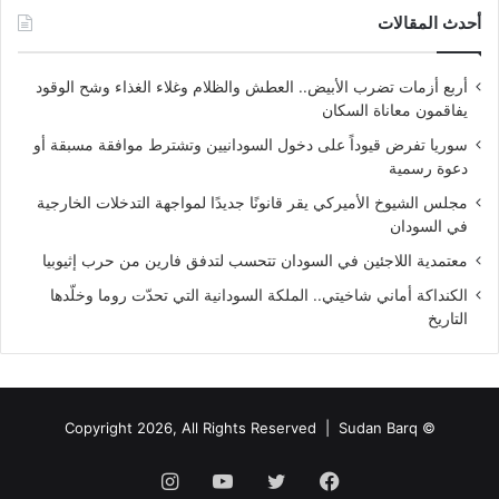
أحدث المقالات
أربع أزمات تضرب الأبيض.. العطش والظلام وغلاء الغذاء وشح الوقود
يفاقمون معاناة السكان
سوريا تفرض قيوداً على دخول السودانيين وتشترط موافقة مسبقة أو
دعوة رسمية
مجلس الشيوخ الأميركي يقر قانونًا جديدًا لمواجهة التدخلات الخارجية
في السودان
معتمدية اللاجئين في السودان تتحسب لتدفق فارين من حرب إثيوبيا
الكنداكة أماني شاخيتي.. الملكة السودانية التي تحدّت روما وخلّدها
التاريخ
Sudan Barq
© Copyright 2026, All Rights Reserved |
فيسبوك
تويتر
يوتيوب
انستقرام