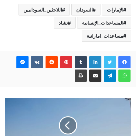
الإمارات
السودان
اللاجئين_السودانيين
المساعدات_الإنسانية
تشاد
مساعدات_اماراتية
فيسبوك
تويتر
لينكدإن
بينتيريست
ماسنجر
واتساب
تيلقرام
مشاركة عبر البريد
طباعة