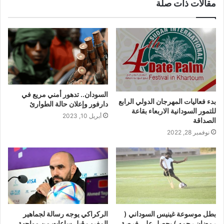
مقالات ذات صلة
السودان.. تدهور أمني مريع في
بدء فعاليات المهرجان الدولي الرابع
دارفور وإعلان حالة الطوارئ
للتمور السودانية الاربعاء بقاعة
أبريل 10, 2023
الصداقة
نوفمبر 28, 2022
بطل موسوعة غينيس السوداني (
الركراكي يوجه رسالة لجماهير
رمضان رحمه ) يحصل على فرصة
المغرب قبل ساعات من مواجهة