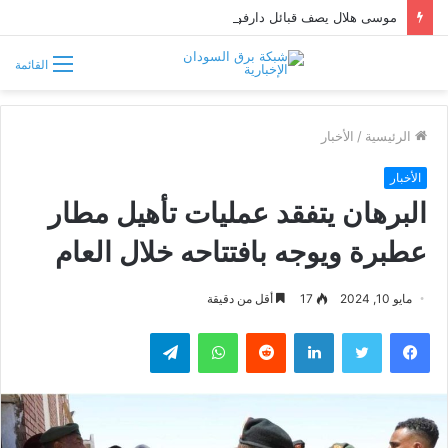
موسى هلال يصف قبائل دارفور وكردفان بـ«الوافدة وغير السودانية»
القائمة
الرئيسية
/
الأخبار
الأخبار
البرهان يتفقد عمليات تأهيل مطار
عطبرة ويوجه بافتتاحه خلال العام
مايو 10, 2024
17
أقل من دقيقة
فيسبوك
تويتر
لينكدإن
واتساب
تيلقرام