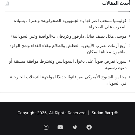
أحدث المقالات
كولومبيا تسحب اعترافها بـ«الجمهورية الصحراوية» وتعترف بسيادة
المغرب على الصحراء
موسى هلال يصف قبائل دارفور وكردفان بـ«الوافدة وغير السودانية»
أربع أزمات تضرب الأبيض.. العطش والظلام وغلاء الغذاء وشح الوقود
يفاقمون معاناة السكان
سوريا تفرض قيوداً على دخول السودانيين وتشترط موافقة مسبقة أو
دعوة رسمية
مجلس الشيوخ الأميركي يقر قانونًا جديدًا لمواجهة التدخلات الخارجية
في السودان
Sudan Barq
© Copyright 2026, All Rights Reserved |
فيسبوك
تويتر
يوتيوب
انستقرام