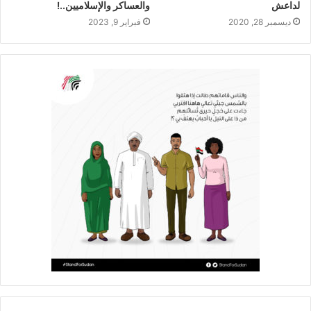
لداعش
والعساكر والإسلاميين..!
ديسمبر 28, 2020
فبراير 9, 2023