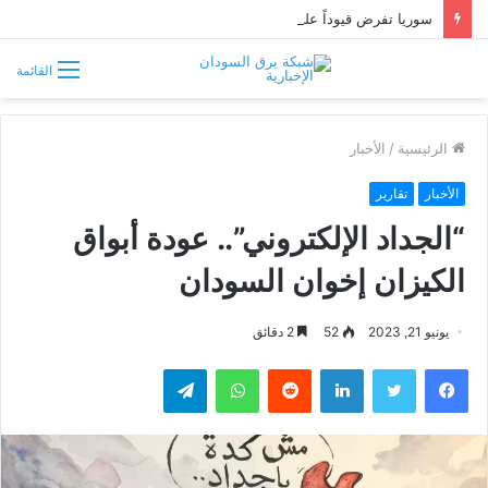
سوريا تفرض قيوداً على دخول السودانيين وتشترط موافقة مسبقة أو دعوة رسمية
القائمة
الرئيسية
/
الأخبار
الأخبار
تقارير
“الجداد الإلكتروني”.. عودة أبواق
الكيزان إخوان السودان
يونيو 21, 2023
52
2 دقائق
فيسبوك
تويتر
لينكدإن
واتساب
تيلقرام