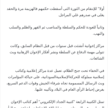
أولا” للإنتقام من الثورة التى أسقطت حكمهم فالهزيمة مرة والحقد
يغلى في صدرهم غلي المراجل.
وثانياً للعودة للحكم والسلطة والمناصب ثم القهر والظلم والسلب
والنهب.
مراكز إخوانية أنشئت قبل سنوات من قبل النظام السابق، وكانت
تتولى مهمة الدفاع عن السلطة ونشر أفكار الإخوان الإرهابية وبث
الشائعات.
في الخفاء تحت جنح الظلام، تعمل عدة مراكز إعلامية وكتائب
إسلامية مملوكة للحركةالإسلاميةالسودانية، على حياكة المؤامرات
وبث الرسائل المسمومة تجاه شرفاء الجيش وقوات الدعم السريع،
بغرض إحباط الرأي العام في البلاد وتأليبه عليها.
تمثل الكتيبة الرابعة “كتيبة الجداد الإلكتروني” أهم كتائب الإخوان
المسلمين في السودان ومهمتها إطلاق الإشاعات وإشاعة روح اليأس