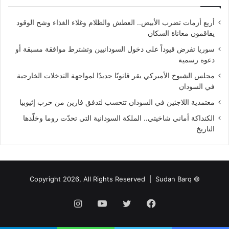
أربع أزمات تضرب الأبيض.. العطش والظلام وغلاء الغذاء وشح الوقود
يفاقمون معاناة السكان
سوريا تفرض قيوداً على دخول السودانيين وتشترط موافقة مسبقة أو
دعوة رسمية
مجلس الشيوخ الأميركي يقر قانونًا جديدًا لمواجهة التدخلات الخارجية
في السودان
معتمدية اللاجئين في السودان تتحسب لتدفق فارين من حرب إثيوبيا
الكنداكة أماني شاخيتي.. الملكة السودانية التي تحدّت روما وخلّدها
التاريخ
Sudan Barq
© Copyright 2026, All Rights Reserved |
فيسبوك
تويتر
يوتيوب
انستقرام