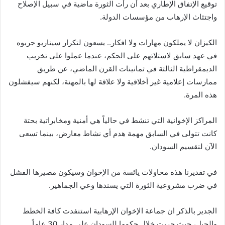
توقيع الإتفاق الإطاري بعد أن رأت الثورة ماضية في سبيل الإصلاح
واجتثاث الإرهاب من مؤسسات الدولة.
الكيزان لا يملكون مهارات ولا افكار.. يسعون لتكرار سيناريو جربوه
في عهد سابق لاستلائهم على الحكم، عندما عملوا على تخريب
الديمقراطية الثالثة في ثمانينات القرن الماضي، عن طريق
ممارسات إعلامية غير أخلاقية ولا علاقة لها بالمهنة، لكنهم سيفشلون
هذه المرة.
المراكز الإخوانية التي تنشط في حالياً هي أمنية ومخابراتية بحتة
كانت تتولى في السابق مهمة هدم أي نشاط معارض، بينما تسعى
الآن لتقسيم السودان.
في تقديرنا هذه محاولات يائسة من الإخوان وسيكون مصيرها الفشل
في ضرب مشروعية الثورة التي يسندها وعي الجماهير.
الجدير بالذكر ان جماعة الإخوان الإرهابية استنفدت كافة الخطط
والحيل، حيث جربت خلال حكمها للسودان على مدار 30 عاماً