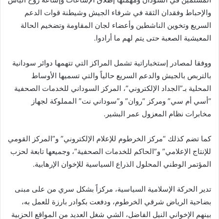
والإحباط وفقدان الثقة في شرفاء الجيش وشيطنة قوات الدعم
السريع وتخوين الناشطين وأعضاء لجان المقاومة وتضخيم الحالة
المعيشية الصعبة حتى يتم لهم ما أرادوا.
ووفقا لمصادر إستخباراتية تشمل المراكز التي تتهمها دوائر سودانية
بالتربص بالجيش والدعم السريع حالياً والتي تسميها الأوساط
المحلية بـ”الجداد الإلكتروني”، المركز السوداني للخدمات الصحفية
“أسي أم سي” ومركز “روان” و”سوداني نت” المملوكة لجهاز
مخابرات نظام المعزول عمر البشير.
كما تضم كذلك “مركز الخرطوم للإعلام الإلكتروني” و”المركز القومي
للإنتاج الإعلامي” و”الحاكم للخدمات الصحفية”، وجميعها تابعة لحزب
المؤتمر الوطني المحلول الذراع السياسية للإخوان الإرهابية.
تدير الحركة الإسلامية السياسية، مركزاً بشكل سري من على مبنى
بضاحية الرياض شرقي الخرطوم، ودفعت بكوادر بارزة للعمل به،
بينهم الإخواني النيل الفاضل، الشي شغل العديد من المواقع الحزبية