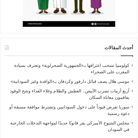
أحدث المقالات
كولومبيا تسحب اعترافها بـ«الجمهورية الصحراوية» وتعترف بسيادة
المغرب على الصحراء
موسى هلال يصف قبائل دارفور وكردفان بـ«الوافدة وغير السودانية»
أربع أزمات تضرب الأبيض.. العطش والظلام وغلاء الغذاء وشح الوقود
يفاقمون معاناة السكان
سوريا تفرض قيوداً على دخول السودانيين وتشترط موافقة مسبقة أو
دعوة رسمية
مجلس الشيوخ الأميركي يقر قانونًا جديدًا لمواجهة التدخلات الخارجية
في السودان