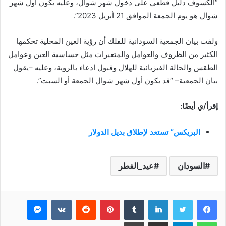
“الكسوف دليل قطعي على دخول شهر شوال، وعليه يكون أول شهر
شوال هو يوم الجمعة الموافق 21 أبريل 2023”.
ولفت بيان الجمعية السودانية للفلك أن رؤية العين المحلية تحكمها
الكثير من الظروف والعوامل والمتغيرات مثل حساسية العين وعوامل
الطقس والحالة الفيزيائية للهلال وقبول ادعاء بالرؤية، وعليه –يقول
بيان الجمعية– “قد يكون أول شهر شوال الجمعة أو السبت”.
إقرأ/ي أيضًا:
البريكس” تستعد لإطلاق بديل الدولار
السودان
عيد_الفطر
فيسبوك
تويتر
لينكدإن
بينتيريست
ماسنجر
واتساب
تيلقرام
مشاركة عبر البريد
طباعة