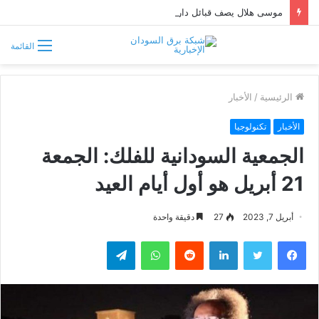
موسى هلال يصف قبائل دارفور وكردفان بـ«الوافدة وغير السودانية»
القائمة
الرئيسية
/
الأخبار
الأخبار
تكنولوجيا
الجمعية السودانية للفلك: الجمعة
21 أبريل هو أول أيام العيد
أبريل 7, 2023
27
دقيقة واحدة
فيسبوك
تويتر
لينكدإن
واتساب
تيلقرام