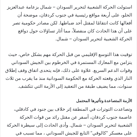
استولت الحركة الشعبية لتحرير السودان – شمال بزعامة عبدالعزيز
الحلو، على أربعة مواقع رئيسية في جنوب كردفان، موضحة أن
أفعالها كانت انتقامًا لمقتل أحد ضباطها. لكن مصادر حكومية تصر
على أن هذا الحادث كان منفصلاً، مما أثار تساؤلات حول دوافع
الحركة الشعبية لتحرير السودان – شمال.
توقيت هذا التوسع الإقليمي من قبل الحركة مهم بشكل خاص، حيث
يتزامن مع المعارك المستمرة في الخرطوم بين الجيش السوداني
وقوات الدعم السريع. علاوة على ذلك، فإنه يتحدى اتفاق وقف إطلاق
النار الذي وقعته الحركة مع الحكومة السودانية منذ ما يقرب من ثلاث
سنوات، مما يضيف طبقة من التعقيد إلى الأزمة التي تتكشف.
الأزمة المتصاعدة وتأثيرها المحتمل
وتصاعدت التوترات في المنطقة إثر خلاف بين جنود في كادقلي،
عاصمة جنوب كردفان، أسفر عن مقتل رائد من قوات الحركة
الشعبية لتحرير السودان – شمال. وأدى الحادث إلى سيطرة الحركة
على معسكر “كالوقي” التابع للجيش السوداني ، مما تسبب في