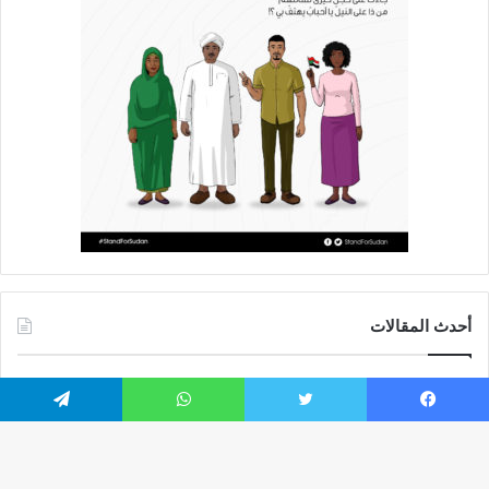
أحدث المقالات
أربع أزمات تضرب الأبيض.. العطش والظلام وغلاء الغذاء وشح الوقود
يفاقمون معاناة السكان
يسبوك
تويتر
واتساب
تيلقرام
سوريا تفرض قيوداً على دخول السودانيين وتشترط موافقة مسبقة أو
دعوة رسمية