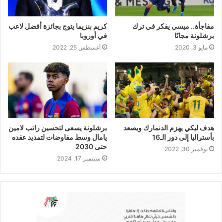
مفاجأة.. ميسي يفكر في ترك
كريم بنزيما يتوج بجائزة أفضل لاعب
برشلونة مجانًا
في أوروبا
مايو 3, 2020
أغسطس 25, 2022
هدف ليكي يهزم الدنمارك ويصعد
برشلونة يسعى لتحسين راتب لامين
بأستراليا إلى دور الـ16
يامال وسط مفاوضات لتمديد عقده
حتى 2030
نوفمبر 30, 2022
سبتمبر 17, 2024