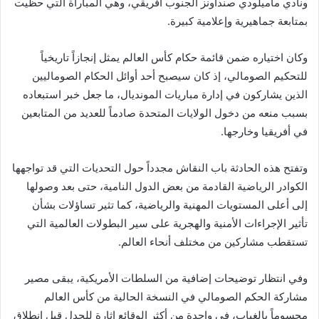
ونادي ماميلودي صنداونز الجنوب أفريقي، وهي المباراة التي حظيت
بمتابعة جماهيرية وإعلامية كبيرة.
وكان اختياره ضمن قائمة حكام كأس العالم يمثل إنجازاً تاريخياً
للتحكيم الصومالي، إذ كان سيصبح أحد أوائل الحكام الصوماليين
الذين يشاركون في إدارة مباريات المونديال، ما جعل خبر استبعاده
بسبب منعه من دخول الولايات المتحدة صادماً للعديد من المتابعين
في أفريقيا وخارجها.
وتفتح هذه الحادثة باب النقاش مجدداً حول التحديات التي قد تواجهها
الكوادر الرياضية القادمة من بعض الدول النامية، حتى بعد وصولها
إلى أعلى المستويات المهنية والرياضية، كما تثير تساؤلات بشأن
تأثير الإجراءات الأمنية والهجرية على سير البطولات العالمية التي
تستقطب مشاركين من مختلف أنحاء العالم.
وفي انتظار توضيحات إضافية من السلطات الأمريكية، يبقى مصير
مشاركة الحكم الصومالي في النسخة الحالية من كأس العالم
محسوماً بالغياب، في واحدة من أكثر الوقائع إثارة للجدل قبل انطلاق