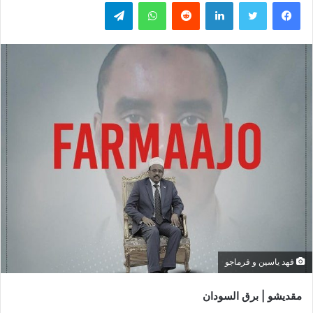
فيسبوك
تويتر
لينكدإن
واتساب
تيلقرام
فهد ياسين و فرماجو
مقديشو | برق السودان