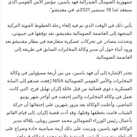
جمهورية الصومال الفيدرالية فهد ياسين، مؤتمر الأمن القومي الذي
سيعقد غدا 18 سبتمبر 2021م، في مقديشو”.
يأتي ذلك في الوقت الذي تم فيه إلغاء رحلة الخطوط الجوية التركية
المتجهة إلى العاصمة الصومالية مقديشو، بعد توقفها في جيبوتي،
وتحدثت مصادر عن تحركات عسكرية متعارضة في مطار مقديشو بعد
ورود أنباء حول أن مدير وكالة المخابرات السابق في طريقه إلى
العاصمة الصومالية.
تجدر الإشارة إلى أن فهد ياسين، من بين أربعة مسؤولين في وكالة
المخابرات والأمن القومي الصومالية NISA رُفعت ضدهم إلى النيابة
العسكرية دعوى قضائية من قبل عائلة إكران تهليل فرح، التي كانت
تعمل في وكالة المخابرات والتي إختفت في أواخر شهر يونيو
الماضي، وأعلنت الوكالة بعد مرور شهرين على إختفائها أن حركة
الشباب قامت بخطفها وقتلها، وقد أدت قضية إكران، إلى قيام القائم
بأعمال رئيس الوزراء الصومالي محمد حسين روبلي، بإقالة مدير
الوكالة فهد ياسين، وترتبت على ذلك أزمة سياسية حادة وصراع على
السلطة بينه وبين الرئيس المنتهية ولايته محمد عبدالله فرماجو.