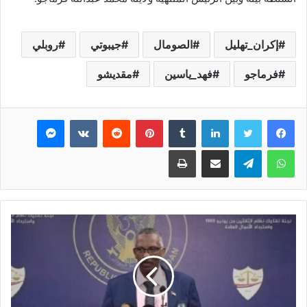
إكران_تهليل
الصومال
جيبوتي
روبلي
فرماجو
فهد_ياسين
مقديشو
فيسبوك
تويتر
لينكدإن
بينتيريست
ماسنجر
واتساب
تيلقرام
مشاركة عبر البريد
طباعة