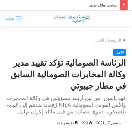
موسى هلال يصف قبائل دارفور وكردفان بـ«الوافدة وغير السودانية»
القائمة
الرئيسية
/
الأخبار
الأخبار
الرئاسة الصومالية تؤكد تقييد مدير
وكالة المخابرات الصومالية السابق
في مطار جيبوتي
فهد ياسين، من بين أربعة مسؤولين في وكالة المخابرات
والأمن القومي الصومالية NISA رُفعت ضدهم إلى النيابة
العسكرية دعوى قضائية من قبل عائلة إكران تهليل
سبتمبر 17, 2021
210
دقيقة واحدة