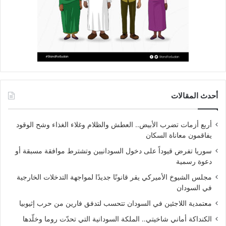
أحدث المقالات
أربع أزمات تضرب الأبيض.. العطش والظلام وغلاء الغذاء وشح الوقود
يفاقمون معاناة السكان
سوريا تفرض قيوداً على دخول السودانيين وتشترط موافقة مسبقة أو
دعوة رسمية
مجلس الشيوخ الأميركي يقر قانونًا جديدًا لمواجهة التدخلات الخارجية
في السودان
معتمدية اللاجئين في السودان تتحسب لتدفق فارين من حرب إثيوبيا
الكنداكة أماني شاخيتي.. الملكة السودانية التي تحدّت روما وخلّدها