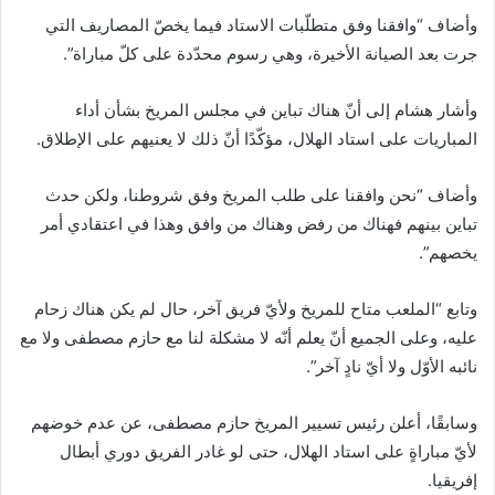
وأضاف “وافقنا وفق متطلّبات الاستاد فيما يخصّ المصاريف التي
جرت بعد الصيانة الأخيرة، وهي رسوم محدّدة على كلّ مباراة”.
وأشار هشام إلى أنّ هناك تباين في مجلس المريخ بشأن أداء
المباريات على استاد الهلال، مؤكّدًا أنّ ذلك لا يعنيهم على الإطلاق.
وأضاف “نحن وافقنا على طلب المريخ وفق شروطنا، ولكن حدث
تباين بينهم فهناك من رفض وهناك من وافق وهذا في اعتقادي أمر
يخصهم”.
وتابع “الملعب متاح للمريخ ولأيّ فريق آخر، حال لم يكن هناك زحام
عليه، وعلى الجميع أنّ يعلم أنّه لا مشكلة لنا مع حازم مصطفى ولا مع
نائبه الأوّل ولا أيّ نادٍ آخر”.
وسابقًا، أعلن رئيس تسيير المريخ حازم مصطفى، عن عدم خوضهم
لأيّ مباراةٍ على استاد الهلال، حتى لو غادر الفريق دوري أبطال
إفريقيا.