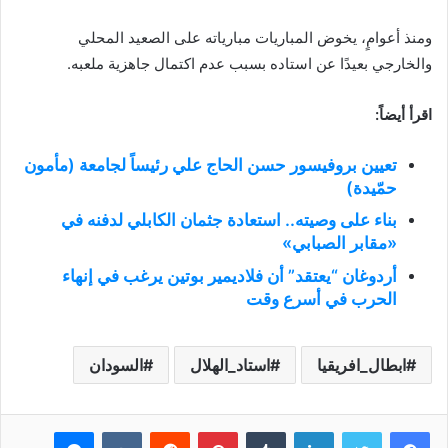
ومنذ أعوامٍ، يخوض المباريات مبارياته على الصعيد المحلي
والخارجي بعيدًا عن استاده بسبب عدم اكتمال جاهزية ملعبه.
اقرأ أيضاً:
تعيين بروفيسور حسن الحاج علي رئيساً لجامعة (مأمون
حمّيدة)
بناء على وصيته.. استعادة جثمان الكابلي لدفنه في
«مقابر الصبابي»
أردوغان “يعتقد” أن فلاديمير بوتين يرغب في إنهاء
الحرب في أسرع وقت
ابطال_افريقيا
استاد_الهلال
السودان
فيسبوك
تويتر
لينكدإن
بينتيريست
ماسنجر