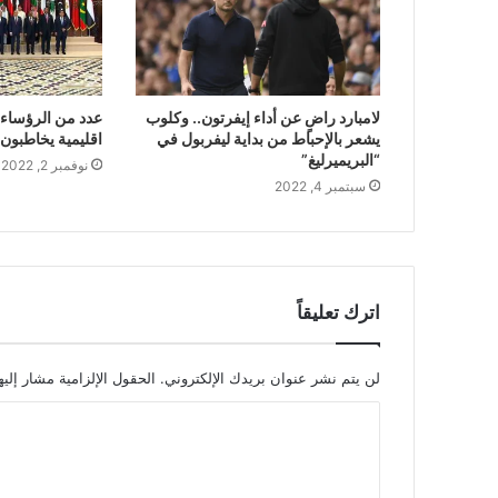
لامبارد راضٍ عن أداء إيفرتون.. وكلوب
عدد من الرؤساء 
يشعر بالإحباط من بداية ليفربول في
اقليمية يخاطبون 
“البريميرليغ”
نوفمبر 2, 2022
سبتمبر 4, 2022
اترك تعليقاً
لن يتم نشر عنوان بريدك الإلكتروني.
الحقول الإلزامية مشار إليه