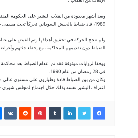
الإفلات من العقاب”.
1989، قاد ضباط بالجيش السوداني تحركاً تحت مسمى حركة الخلاص الوطني في أبريل 1990.
الضباط دون تقديمهم للمحاكمة، مع إخفاء جثثهم وأغراض
في 28 رمضان من عام 1990.
وكان من بين الضباط قادة وطيارون على مستوى عالي م
اعتراف البشير نفسه بذلك خلال اجتماع لمجلس شورى حز
فيسبوك
تويتر
لينكدإن
بينتيريست