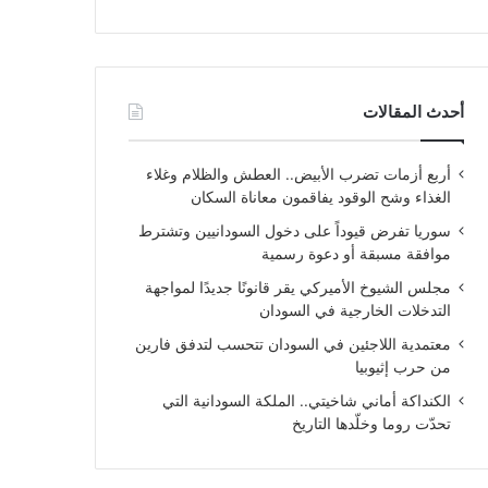
أحدث المقالات
أربع أزمات تضرب الأبيض.. العطش والظلام وغلاء
الغذاء وشح الوقود يفاقمون معاناة السكان
سوريا تفرض قيوداً على دخول السودانيين وتشترط
موافقة مسبقة أو دعوة رسمية
مجلس الشيوخ الأميركي يقر قانونًا جديدًا لمواجهة
التدخلات الخارجية في السودان
معتمدية اللاجئين في السودان تتحسب لتدفق فارين
من حرب إثيوبيا
الكنداكة أماني شاخيتي.. الملكة السودانية التي
تحدّت روما وخلّدها التاريخ