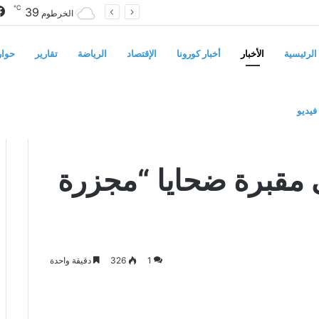
℃
39
سوريا تفرض قيوداً على دخول السودانيين وتشترط موافقة مسبقة أو دعوة رسمية
الخرطوم
الرئيسية
الأخبار
أخبار كورونا
الإقتصاد
الرياضة
تقارير
حوار
فيديو
 البشير”
ى مقبرة ضحايا “مجزرة
1
326
دقيقة واحدة