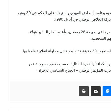
وبعد أشهر معدودة من انقلاب البشير على الحكومة المنتخبة برئاسة الصادق المهدي واستيلائه على الحكم في 30 يونيو
ولم تنجح الحركة في تحقيق أهدافها وتم القبض على عناصرها في صبيحة 28 رمضان، وأعدم نظام البشير هؤلاء
هم الشخصية.
ووفقا لروايات موثوقة فقد تم اعدام الضباط بعد محاكمة استمرت 30 دقيقة فقط بعد فشل محاولة انقلابية قاموا بها
ن الكفاءة والقدرة القتالية بحسب مقطع مسرب تضمن
ب المؤتمر الوطني – الجناح السياسي للإخوان.
ماسنجر
مشاركة عبر البريد
طباعة