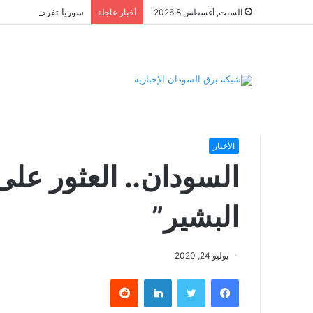
السبت, أغسطس 8 2026
أخبار عاجلة
الرئيسية
/
الأخبار
/
السودان.. العثور على مقبرة ضحايا “مجزرة
الأخبار
السودان.. العثور عل
البشير”
يوليو 24, 2020
فيسبوك
تويتر
لينكدإن