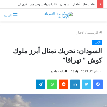
عاد ليفتك بأطفال السودان.. «الدفتيريا» ينهض من القرن الـ 19
القائمة
الرئيسية
/
الأخبار
الأخبار
السودان: تحريك تمثال أبرز ملوك
كوش ” تهراقا”
يناير 12, 2023
23
دقيقة واحدة
فيسبوك
تويتر
لينكدإن
واتساب
تيلقرام