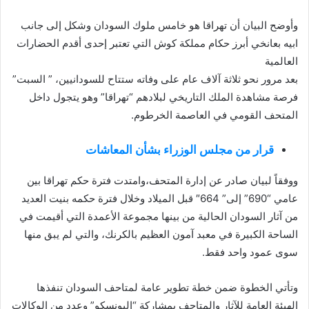
وأوضح البيان أن تهراقا هو خامس ملوك السودان وشكل إلى جانب
ابيه بعانخي أبرز حكام مملكة كوش التي تعتبر إحدى أقدم الحضارات
العالمية
بعد مرور نحو ثلاثة آلاف عام على وفاته ستتاح للسودانيين، ” السبت”
فرصة مشاهدة الملك التاريخي لبلادهم “تهراقا” وهو يتجول داخل
المتحف القومي في العاصمة الخرطوم.
قرار من مجلس الوزراء بشأن المعاشات
ووفقاً لبيان صادر عن إدارة المتحف،وامتدت فترة حكم تهراقا بين
عامي “690” إلى” 664″ قبل الميلاد وخلال فترة حكمه بنيت العديد
من آثار السودان الحالية من بينها مجموعة الأعمدة التي أقيمت في
الساحة الكبيرة في معبد آمون العظيم بالكرنك، والتي لم يبق منها
سوى عمود واحد فقط.
وتأتي الخطوة ضمن خطة تطوير عامة لمتاحف السودان تنفذها
الهيئة العامة للآثار والمتاحف بمشاركة “اليونسكو” وعدد من الوكالات