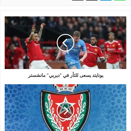
يونايتد يسعى للثأر في “ديربي” مانشستر