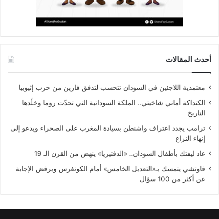
أحدث المقالات
معتمدية اللاجئين في السودان تتحسب لتدفق فارين من حرب إثيوبيا
الكنداكة أماني شاخيتي.. الملكة السودانية التي تحدّت روما وخلّدها
التاريخ
ترامب يجدد اعتراف واشنطن بسيادة المغرب على الصحراء ويدعو إلى
إنهاء النزاع
عاد ليفتك بأطفال السودان.. «الدفتيريا» ينهض من القرن الـ 19
فاوتشي يتمسك بـ«التعديل الخامس» أمام الكونغرس ويرفض الإجابة
عن أكثر من 100 سؤال