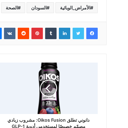
الأمراض_الوبائية
السودان
الصحة
فيسبوك
تويتر
لينكدإن
بينتيريست
دانوني تطلق Oikos Fusion: مشروب زبادي
مصمّم خصيصًا لمستخدمي أدوية GLP-1