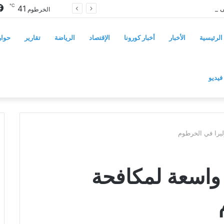
℃
41
سوريا تفرض قيوداً على دخول السودانيين وتشترط موافقة مسبقة أو دعوة رسمية
الخرطوم
الرئيسية
الأخبار
أخبار كورونا
الإقتصاد
الرياضة
تقارير
حوار
فيديو
يرا في الخرطوم
واسعة لمكافحة