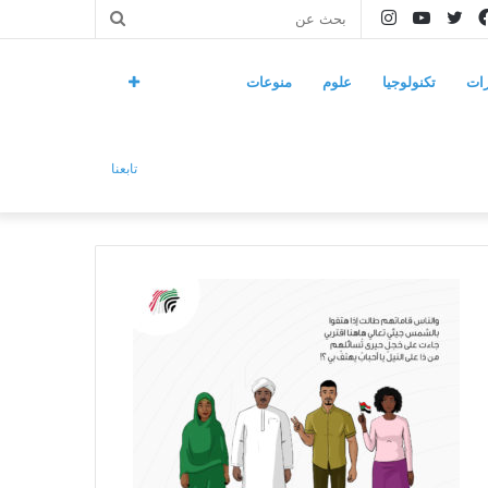
فيسبوك
تويتر
يوتيوب
انستقرام
بحث
عن
ات
تكنولوجيا
علوم
منوعات
تابعنا