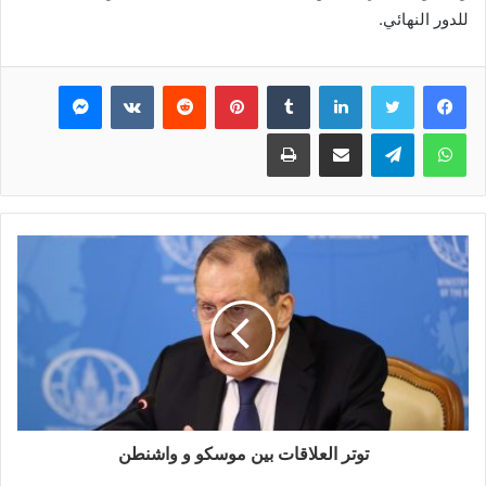
للدور النهائي.
فيسبوك
تويتر
لينكدإن
بينتيريست
ماسنجر
واتساب
تيلقرام
مشاركة عبر البريد
طباعة
توتر العلاقات بين موسكو و واشنطن