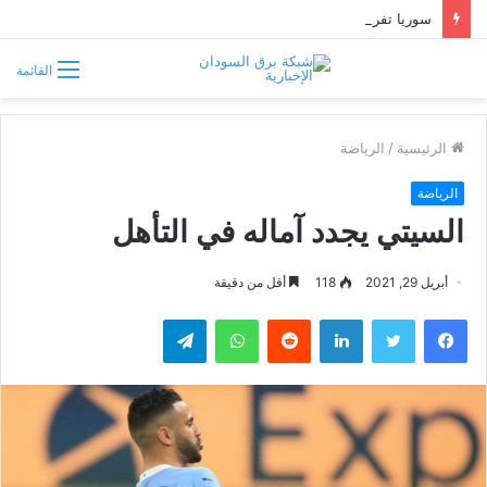
سوريا تفرض قيوداً على دخول السودانيين وتشترط موافقة مسبقة أو دعوة رسمية
القائمة
الرئيسية
/
الرياضة
الرياضة
السيتي يجدد آماله في التأهل
أبريل 29, 2021
118
أقل من دقيقة
فيسبوك
تويتر
لينكدإن
واتساب
تيلقرام