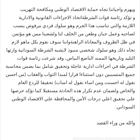
ويهزم واجباتنا تجاه حماية الاقتصاد الوطني ومكافحة التهريب
و تؤكد رئاسة قوات الشرطةاتخاذ الاجراءات القانونية والادارية
اللازمة والتي تناسب هذا الجرم وهو سلوك فردي مرفوض ينسب
لصاحبه وعمل جبان وطعن من الخلف لنا ولشعبنا ممن هو مؤتمن
في ظل الظروف والمعاناة الراهنةواننا سوف نقوم بكل ماهو لازم
تجاه ذلك وهو سلوك شخصي منبوذ لايشبه الشرطة السودانية وارثها
التليد وتاريخها الممتد الناصع البياض، وقد شرعت رئاسة قوات
الشرطة في اجراءات ادارية عاجلة وتحقيق شامل بما بضمن محاسبة
جميع المتسببين دون استثناءا قرارا لمبدا الثواب والعقاب (من احسن
نقول له احسنت ومن اساء نقول له اسات) تحقيقا للردع العام
والخاص ولضمان عدم تكرار هذه الحادثة مستقبلا كما تؤكد حرصها
علي تحقيق اعلي درجات الأمن والمحافظة علي الاقتصاد الوطني
السوداني.
والله من وراء القصد