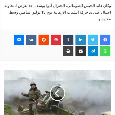
وكان قائد الجيش الصومالي، الجنرال أدوا يوسف، قد تعرّض لمحاولة
اغتيال على يد حركة الشباب الإرهابية يوم 13 يوليو الماضي وسط
مقديشو.
فيسبوك
تويتر
لينكدإن
بينتيريست
ماسنجر
واتساب
تيلقرام
مشاركة عبر البريد
طباعة