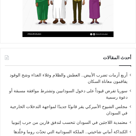
أحدث المقالات
أربع أزمات تضرب الأبيض.. العطش والظلام وغلاء الغذاء وشح الوقود
يفاقمون معاناة السكان
سوريا تفرض قيوداً على دخول السودانيين وتشترط موافقة مسبقة أو
دعوة رسمية
مجلس الشيوخ الأميركي يقر قانونًا جديدًا لمواجهة التدخلات الخارجية
في السودان
معتمدية اللاجئين في السودان تتحسب لتدفق فارين من حرب إثيوبيا
الكنداكة أماني شاخيتي.. الملكة السودانية التي تحدّت روما وخلّدها