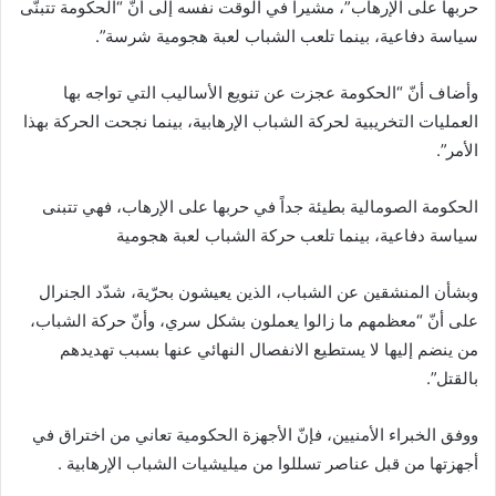
حربها على الإرهاب”، مشيراً في الوقت نفسه إلى أنّ “الحكومة تتبنّى
سياسة دفاعية، بينما تلعب الشباب لعبة هجومية شرسة”.
وأضاف أنّ “الحكومة عجزت عن تنويع الأساليب التي تواجه بها
العمليات التخريبية لحركة الشباب الإرهابية، بينما نجحت الحركة بهذا
الأمر”.
الحكومة الصومالية بطيئة جداً في حربها على الإرهاب، فهي تتبنى
سياسة دفاعية، بينما تلعب حركة الشباب لعبة هجومية
وبشأن المنشقين عن الشباب، الذين يعيشون بحرّية، شدّد الجنرال
على أنّ “معظمهم ما زالوا يعملون بشكل سري، وأنّ حركة الشباب،
من ينضم إليها لا يستطيع الانفصال النهائي عنها بسبب تهديدهم
بالقتل”.
ووفق الخبراء الأمنيين، فإنّ الأجهزة الحكومية تعاني من اختراق في
أجهزتها من قبل عناصر تسللوا من ميليشيات الشباب الإرهابية .